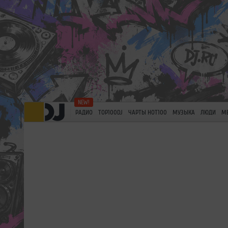
РАДИО
TOP100DJ
ЧАРТЫ HOT100
МУЗЫКА
ЛЮДИ
М