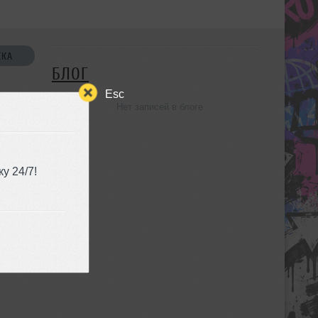
СКА
БЛОГ
Esc
Нет записей в блоге
УЗЬЯ
у 24/7!