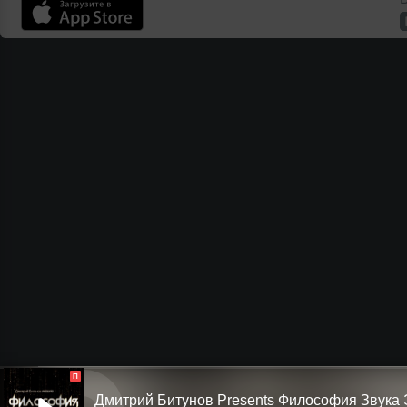
П
Дмитрий Битунов Presents Филоcофия Звука 