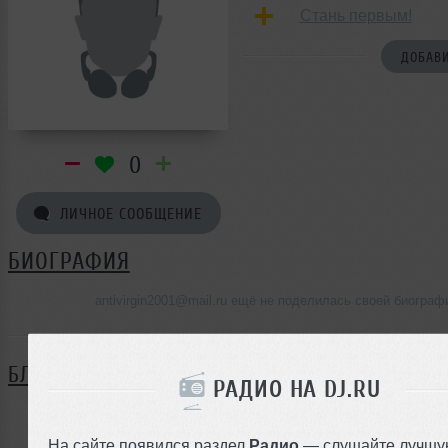
Стань первым!
ДОБАВИ
0
ЛИЧНОЕ СООБЩЕНИЕ
БИОГРАФИЯ
antivirgin2001@mail.ru ещё не поделилась своей биограф
БЛОГ
РАДИО НА DJ.RU
Нет записей в блоге
На сайте появился раздел
Радио
— слушайте лучшу