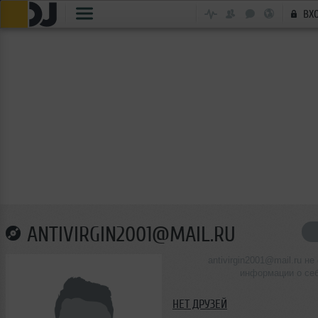
ВХ
ANTIVIRGIN2001@MAIL.RU
antivirgin2001@mail.ru не
информации о се
НЕТ ДРУЗЕЙ