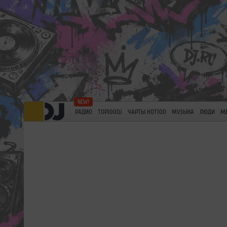
РАДИО
TOP100DJ
ЧАРТЫ HOT100
МУЗЫКА
ЛЮДИ
М