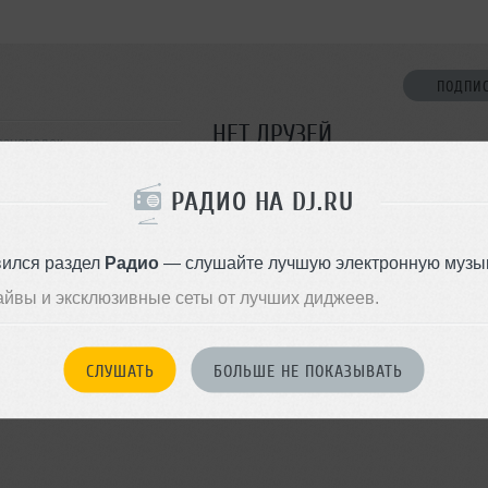
ПОДПИ
НЕТ ДРУЗЕЙ
езноводск
Стань первым!
РАДИО НА DJ.RU
ДОБАВИТЬ В ДР
вился раздел
Радио
— слушайте лучшую электронную музык
айвы и эксклюзивные сеты от лучших диджеев.
СЛУШАТЬ
БОЛЬШЕ НЕ ПОКАЗЫВАТЬ