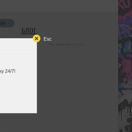
СКА
БЛОГ
Esc
Нет записей в блоге
УЗЬЯ
у 24/7!