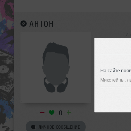
АНТОН
Ан
инф
На сайте поя
Микстейпы, л
0
ЛИЧНОЕ СООБЩЕНИЕ