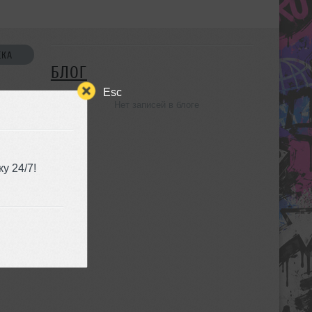
СКА
БЛОГ
Esc
Нет записей в блоге
УЗЬЯ
у 24/7!