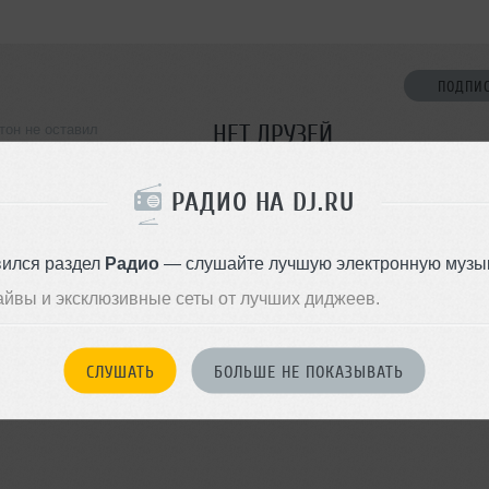
ПОДПИ
НЕТ ДРУЗЕЙ
тон не оставил
ормации о себе
Стань первым!
РАДИО НА DJ.RU
ДОБАВИТЬ В ДР
вился раздел
Радио
— слушайте лучшую электронную музык
айвы и эксклюзивные сеты от лучших диджеев.
СЛУШАТЬ
БОЛЬШЕ НЕ ПОКАЗЫВАТЬ