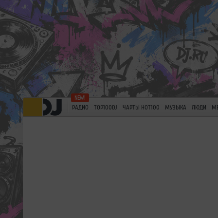
РАДИО
TOP100DJ
ЧАРТЫ HOT100
МУЗЫКА
ЛЮДИ
М