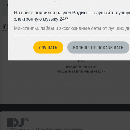
BPM: 130
На сайте появился раздел
Радио
— слушайте лучшу
электронную музыку 24/7!
КОММЕНТАРИИ
Микстейпы, лайвы и эксклюзивные сеты от лучших д
СЛУШАТЬ
БОЛЬШЕ НЕ ПОКАЗЫВАТЬ
ЗАРЕГИСТРИРУЙТЕСЬ
Или
войдите на сайт
чтобы оставить комментарий
© 2001 — 2026 «DJ.ru» Все права защищены.