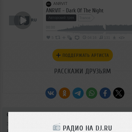
ANRVIT
ANRVIT - Dark Of The Night
Авторский трек
Trance
00:00
</>
5
04:16
131
ПОДДЕРЖАТЬ АРТИСТА
РАССКАЖИ ДРУЗЬЯМ
Стиль:
Trance
Записан: 12 января 2017
РАДИО НА DJ.RU
Добавлен: 05 февраля 2017, 13:38