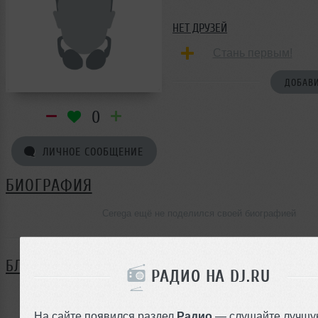
НЕТ ДРУЗЕЙ
Стань первым!
ДОБАВИ
0
ЛИЧНОЕ СООБЩЕНИЕ
БИОГРАФИЯ
Cerega ещё не поделился своей биографией
БЛОГ
РАДИО НА DJ.RU
Нет записей в блоге
На сайте появился раздел
Радио
— слушайте лучшу