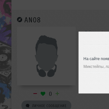
AN08
Россия, Кем
На сайте поя
Микстейпы, л
0
ЛИЧНОЕ СООБЩЕНИЕ