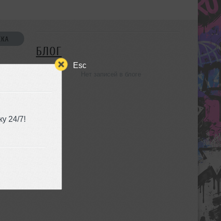
СКА
БЛОГ
Esc
Нет записей в блоге
УЗЬЯ
у 24/7!