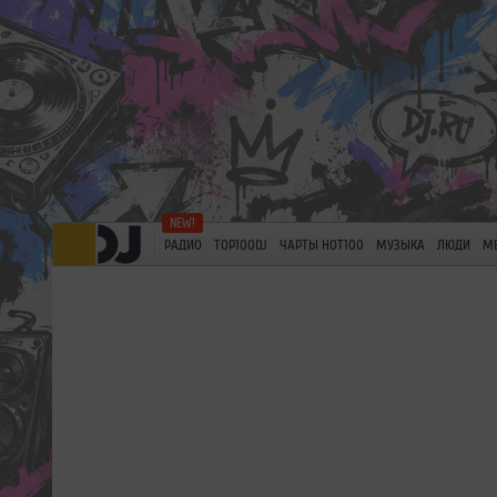
РАДИО
TOP100DJ
ЧАРТЫ HOT100
МУЗЫКА
ЛЮДИ
М