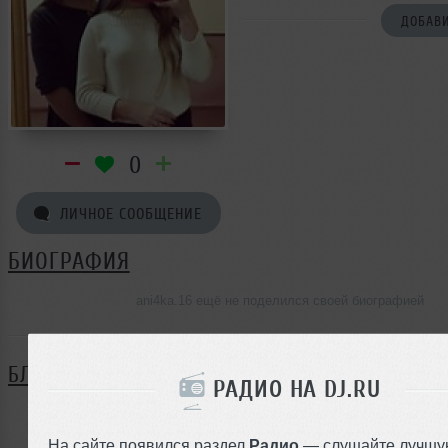
ДОБАВИ
0
ЛИЧНОЕ СООБЩЕНИЕ
БИОГРАФИЯ
ani4ka.16 ещё не поделился своей биографией
БЛОГ
РАДИО НА DJ.RU
Нет записей в блоге
На сайте появился раздел
Радио
— слушайте лучшу