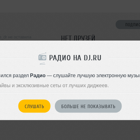
ПОДПИ
НЕТ ДРУЗЕЙ
e_dr не оставила
ормации о себе
Стань первым!
РАДИО НА DJ.RU
ДОБАВИТЬ В ДР
вился раздел
Радио
— слушайте лучшую электронную музык
айвы и эксклюзивные сеты от лучших диджеев.
СЛУШАТЬ
БОЛЬШЕ НЕ ПОКАЗЫВАТЬ