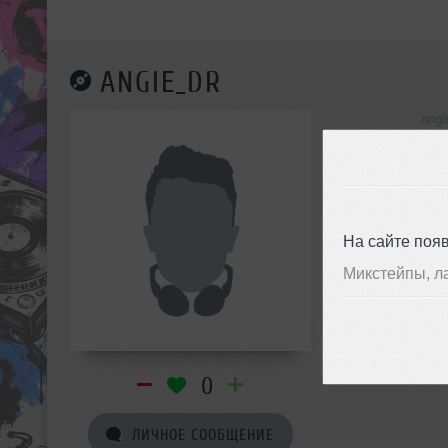
ANGIE_DR
angi
инф
На сайте поя
Микстейпы, л
0
ЛИЧНОЕ СООБЩЕНИЕ