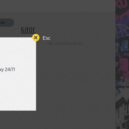
СКА
БЛОГ
Esc
Нет записей в блоге
УЗЬЯ
у 24/7!