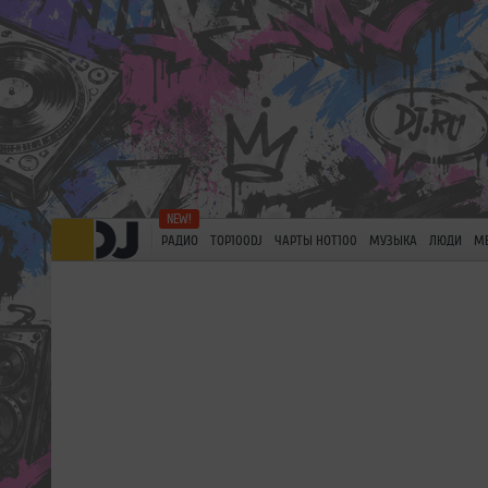
РАДИО
TOP100DJ
ЧАРТЫ HOT100
МУЗЫКА
ЛЮДИ
М