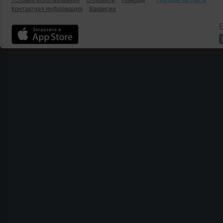
Условия использования
О проекте
Помощь
Реклама на сайте
Контактная информация
Вакансии
Б