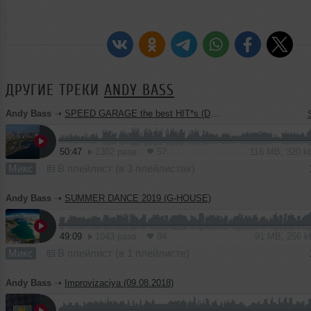
ДРУГИЕ ТРЕКИ
ANDY BASS
Andy Bass
➝
SPEED GARAGE the best HIT*s (Disco *KUMIR*)
50:47
1302 раза
57
116 MB, 320 
Микс
В плейлист (в 3 плейлистах)
Andy Bass
➝
SUMMER DANCE 2019 (G-HOUSE)
49:09
1043 раза
84
91 MB, 256 
Микс
В плейлист (в 1 плейлисте)
Andy Bass
➝
Improvizaciya (09.08.2018)