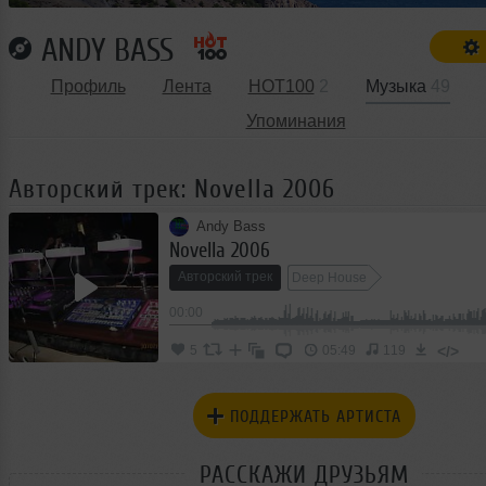
ANDY BASS
Профиль
Лента
HOT100
2
Музыка
49
Упоминания
Авторский трек: Novella 2006
Andy Bass
Novella 2006
Авторский трек
Deep House
00:00
</>
5
05:49
119
ПОДДЕРЖАТЬ АРТИСТА
РАССКАЖИ ДРУЗЬЯМ