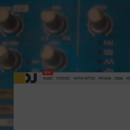
РАДИО
TOP100DJ
ЧАРТЫ HOT100
МУЗЫКА
ЛЮДИ
М