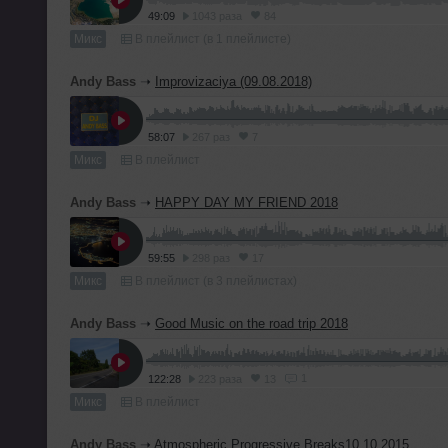
49:09
1043 раза
84
Микс
В плейлист (в 1 плейлисте)
Andy Bass
➝
Improvizaciya (09.08.2018)
58:07
267 раз
7
Микс
В плейлист
Andy Bass
➝
HAPPY DAY MY FRIEND 2018
59:55
298 раз
17
Микс
В плейлист (в 3 плейлистах)
Andy Bass
➝
Good Music on the road trip 2018
1
122:28
223 раза
13
Микс
В плейлист
Andy Bass
➝
Atmospheric Progressive Breaks10.10.2015