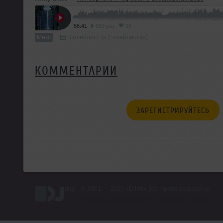
56:41
589 раз
35
Микс
В плейлист (в 2 плейлистах)
КОММЕНТАРИИ
ЗАРЕГИСТРИРУЙТЕСЬ
© 2001 — 2026 «DJ.ru» Все права защищены.
Условия использования
О проекте
Помощь