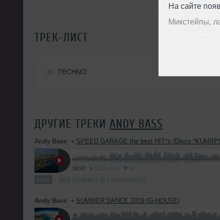
На сайте поя
Микстейпы, л
ТРЕК-ЛИСТ
TECHNO
01
ДРУГИЕ ТРЕКИ
ANDY BASS
Andy Bass
➝
SPEED GARAGE the best HIT*s (Disco *KUMIR*
50:47
1302 раза
57
Микс
В плейлист (в 3 плейлистах)
Andy Bass
➝
SUMMER DANCE 2019 (G-HOUSE)