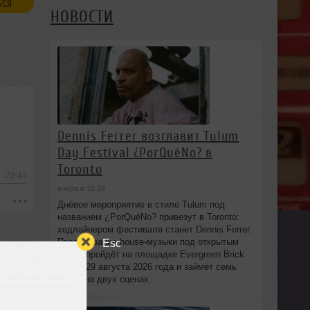
ЬСЯ
НОВОСТИ
Dennis Ferrer возглавит Tulum
Day Festival ¿PorQuéNo? в
Toronto
-79:44
вчера в 18:24
Днёвое мероприятие в стиле Tulum под
названием ¿PorQuéNo? привезут в Toronto:
хедлайнером фестиваля станет Dennis Ferrer.
Esc
Празднование house-музыки под открытым
небом пройдёт на площадке Evergreen Brick
Works 29 августа 2026 года и займёт семь
часов на двух сценах.