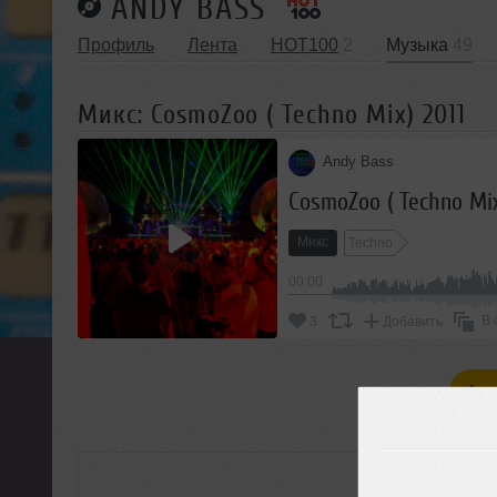
ANDY BASS
Профиль
Лента
HOT100
2
Музыка
49
Микс: СosmoZoo ( Techno Mix) 2011
Andy Bass
СosmoZoo ( Techno Mix
Микс
Techno
00:00
В 
3
Добавить
П
РАС