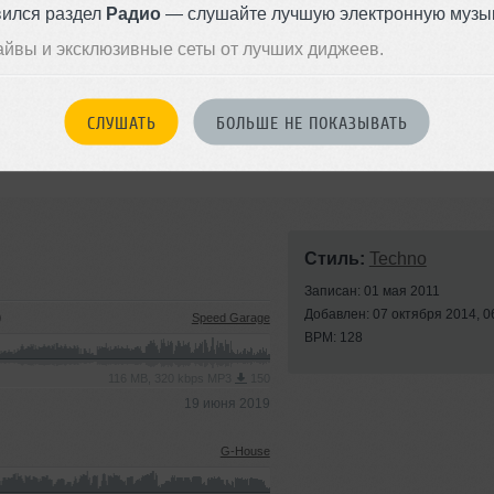
вился раздел
Радио
— слушайте лучшую электронную музык
айвы и эксклюзивные сеты от лучших диджеев.
СЛУШАТЬ
БОЛЬШЕ НЕ ПОКАЗЫВАТЬ
Стиль:
Techno
Записан: 01 мая 2011
Добавлен: 07 октября 2014, 0
)
Speed Garage
BPM: 128
116 MB, 320 kbps MP3
150
19 июня 2019
G-House