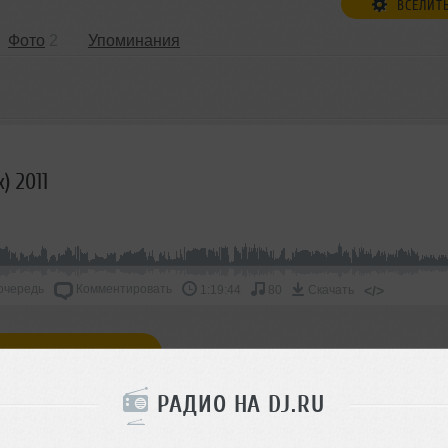
ВСЕЛИТ
Фото
2
Упоминания
) 2011
очередь
Комментировать
</>
1:19:44
80
Скачать
ОДДЕРЖАТЬ АРТИСТА
РАДИО НА DJ.RU
СКАЖИ ДРУЗЬЯМ