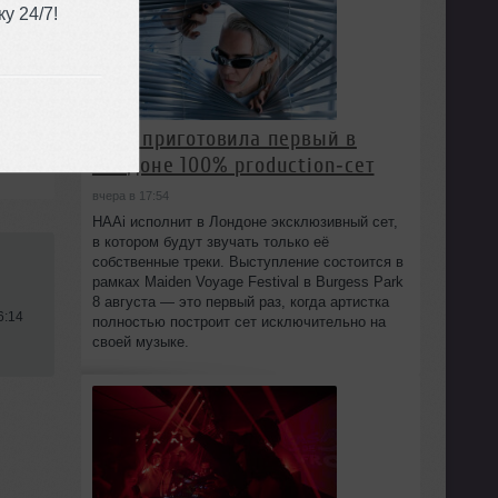
у 24/7!
HAAi приготовила первый в
Лондоне 100% production‑сет
вчера в 17:54
HAAi исполнит в Лондоне эксклюзивный сет,
в котором будут звучать только её
собственные треки. Выступление состоится в
рамках Maiden Voyage Festival в Burgess Park
8 августа — это первый раз, когда артистка
6:14
полностью построит сет исключительно на
своей музыке.