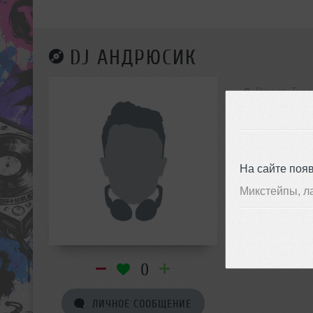
DJ АНДРЮСИК
Россия, Тула
Dance-Pop
Pop-Rap, Synth
На сайте поя
Микстейпы, л
0
ЛИЧНОЕ СООБЩЕНИЕ