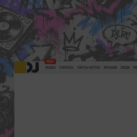
РАДИО
TOP100DJ
ЧАРТЫ HOT100
МУЗЫКА
ЛЮДИ
М