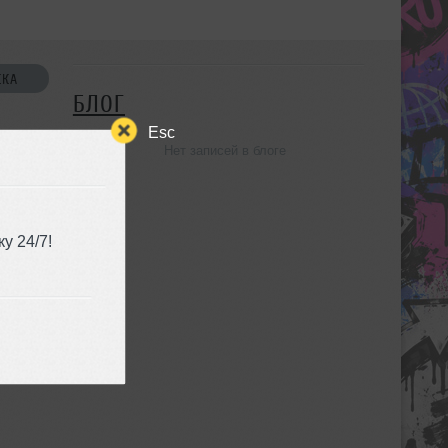
СКА
БЛОГ
Esc
Нет записей в блоге
УЗЬЯ
у 24/7!