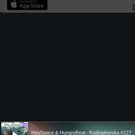
Ш
HeySpace & HungryBeat - Radiophonika #227