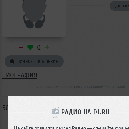
ДОБАВИ
0
ЛИЧНОЕ СООБЩЕНИЕ
БИОГРАФИЯ
andrreeweslv ещё не поделился своей биографией
БЛОГ
РАДИО НА DJ.RU
Нет записей в блоге
На сайте появился раздел
Радио
— слушайте лучшу