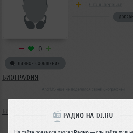
Стань первым!
ДОБАВИ
0
ЛИЧНОЕ СООБЩЕНИЕ
БИОГРАФИЯ
AndrMS ещё не поделился своей биографией
БЛОГ
РАДИО НА DJ.RU
Нет записей в блоге
На сайте появился раздел
Радио
— слушайте лучшу