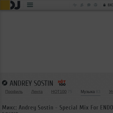
ВХ
ANDREY SOSTIN
Профиль
Лента
HOT100
75
Музыка
83
У
Микс: Andrey Sostin - Special Mix For END