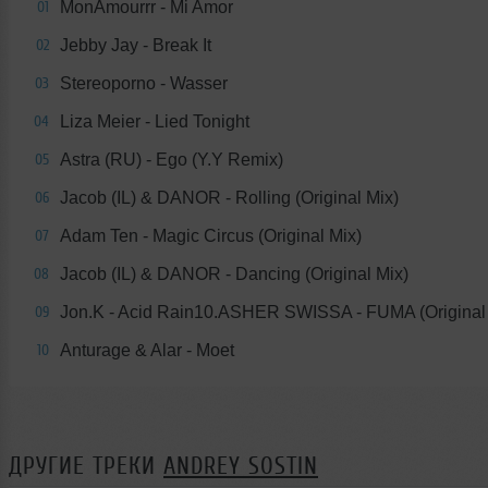
MonAmourrr - Mi Amor
01
Jebby Jay - Break It
02
Stereoporno - Wasser
03
Liza Meier - Lied Tonight
04
Astra (RU) - Ego (Y.Y Remix)
05
Jacob (IL) & DANOR - Rolling (Original Mix)
06
Adam Ten - Magic Circus (Original Mix)
07
Jacob (IL) & DANOR - Dancing (Original Mix)
08
Jon.K - Acid Rain10.ASHER SWISSA - FUMA (Original
09
Anturage & Alar - Moet
10
ДРУГИЕ ТРЕКИ
ANDREY SOSTIN