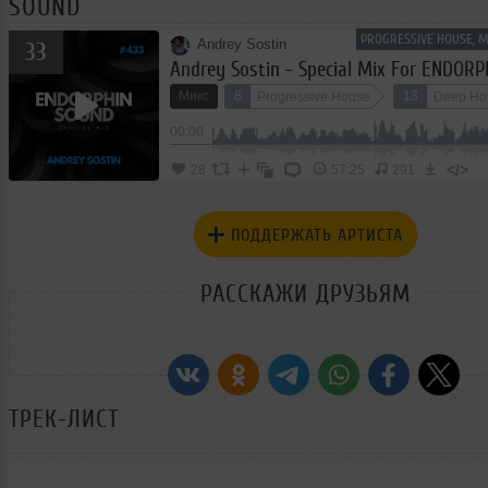
SOUND
PROGRESSIVE HOUSE, 
Andrey Sostin
33
Andrey Sostin - Special Mix For ENDOR
Микс
8
13
Progressive House
Deep Ho
00:00
</>
28
57:25
291
ПОДДЕРЖАТЬ АРТИСТА
РАССКАЖИ ДРУЗЬЯМ
ТРЕК-ЛИСТ