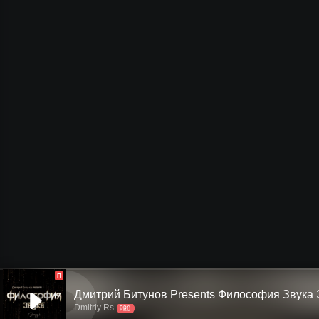
П
Дмитрий Битунов Presents Филоcофия Звука 
Dmitriy Rs