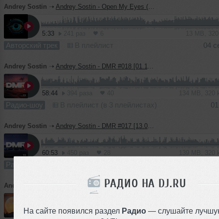
Andrey Sostin
➝
Andrey Sostin - Open My Eyes (Original Mix)
5:33
241 раз
6
13 MB, 32
Авторский трек
В плейлист
04 с
Andrey Sostin
➝
Andrey Sostin - DMR #018 [01.11.2024]
58:44
394 раза
40
134 MB, 320
Радио-шоу
В плейлист (в 3 плейлистах)
01
Andrey Sostin
➝
Andrey Sostin - DMR #017 [13.09.2024]
60:53
450 раз
28
139 MB, 320
Радио-шоу
В плейлист (в 2 плейлистах)
13 с
РАДИО НА DJ.RU
Andrey Sostin
➝
Andrey Sostin - Moon
На сайте появился раздел
Радио
— слушайте лучшу
5:20
1227 раз
58
10 MB, 256