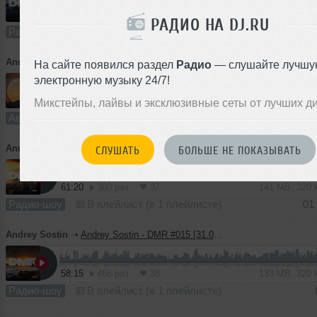
60:53
450 раз
28
139 MB, 320
РАДИО НА DJ.RU
Радио-шоу
В плейлист (в 2 плейлистах)
13 с
Andrey Sostin
➝
Andrey Sostin - Moon
На сайте появился раздел
Радио
— слушайте лучшу
электронную музыку 24/7!
5:20
1227 раз
58
10 MB, 256
Микстейпы, лайвы и эксклюзивные сеты от лучших д
Авторский трек
В плейлист (в 2 плейлистах)
02
Andrey Sostin
➝
Andrey Sostin - DMR #016 [26.07.2024] #16
СЛУШАТЬ
БОЛЬШЕ НЕ ПОКАЗЫВАТЬ
61:20
360 раз
37
141 MB, 320
Радио-шоу
В плейлист (в 1 плейлисте)
01
Andrey Sostin
➝
Andrey Sostin - DMR #015 [31.05.2024] #15
58:15
466 раз
38
133 MB, 320
Радио-шоу
В плейлист (в 1 плейлисте)