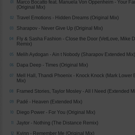
Marco Bocatto feat. Manuela Von Oppenheim - Your Fa
01
(Original Mix)
Travel Emotions - Hidden Dreams (Original Mix)
02
Sharapov - Never Give Up (Original Mix)
03
Fly & Sasha Fashion - Close the Door (VetLove, Mike 
04
Remix)
Melih Aydogan - Ain t Nobody (Sharapov Extended Mix
05
Dapa Deep - Times (Original Mix)
06
Mell Hall, Thandi Phoenix - Knock Knock (Mark Lower
07
Mix)
Framed Stories, Taylor Mosley - All I Need (Extended M
08
Padé - Heaven (Extended Mix)
09
Diego Power - For You (Original Mix)
10
Jaytor - Nothing (The Distance Remix)
11
Kvinn - Remember Me (Original Mix)
12