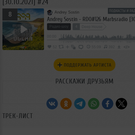
[30.10.2021] #24
ПОДКАСТЫ И РА
Andrey Sostin
8
Andrey Sostin - RDO#126 Marbsradio [30
Радио-шоу
4
Deep House
00:00
</>
52
55:09
392
ПОДДЕРЖАТЬ АРТИСТА
РАССКАЖИ ДРУЗЬЯМ
ТРЕК-ЛИСТ