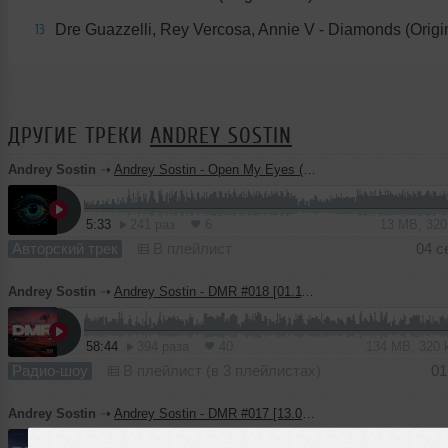
Dre Guazzelli, Rey Vercosa, Annie V - Diamonds (Origi
13
ДРУГИЕ ТРЕКИ
ANDREY SOSTIN
Andrey Sostin
➝
Andrey Sostin - Open My Eyes (Original Mix)
5:33
241 раз
6
13 MB, 32
Авторский трек
В плейлист
04 с
Andrey Sostin
➝
Andrey Sostin - DMR #018 [01.11.2024]
58:44
394 раза
40
134 MB, 320
Радио-шоу
В плейлист (в 3 плейлистах)
01
Andrey Sostin
➝
Andrey Sostin - DMR #017 [13.09.2024]