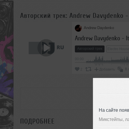
Авторский трек: Andrew Davydenko - I
Andrew Daydenko
Andrew Davydenko - It
Авторский трек
Electro Hous
00:00
В 
2
Добавить
РАС
На сайте поя
Микстейпы, л
ПОДРОБНЕЕ