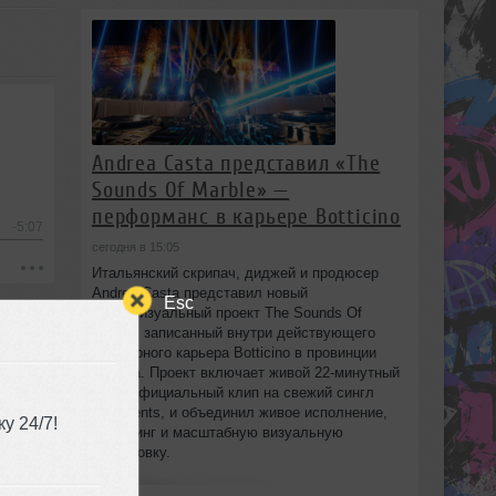
Andrea Casta представил «The
Sounds Of Marble» —
перформанс в карьере Botticino
-5:07
сегодня в 15:05
Итальянский скрипач, диджей и продюсер
Andrea Casta представил новый
Esc
аудиовизуальный проект The Sounds Of
Marble, записанный внутри действующего
мраморного карьера Botticino в провинции
Brescia. Проект включает живой 22‑минутный
сет и официальный клип на свежий сингл
Fragments, и объединил живое исполнение,
у 24/7!
диджеинг и масштабную визуальную
постановку.