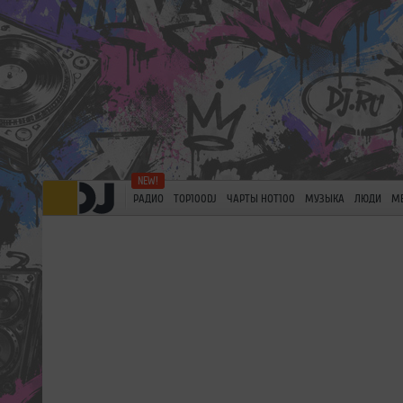
РАДИО
TOP100DJ
ЧАРТЫ HOT100
МУЗЫКА
ЛЮДИ
М