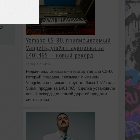
32
Yamaha CS-80, приписываемый
Vangelis, ушёл с аукциона за
£401,465 — новый рекорд
сегодня в 14:35
Редкий аналоговый синтезатор Yamaha CS-80,
который продавец связывал с именем
Vangelis и сессиями вокруг альбома 1977 года
Spiral, продан за £401,465. Сделка установила
новый рекорд для самой дорогой продажи
синтезатора.