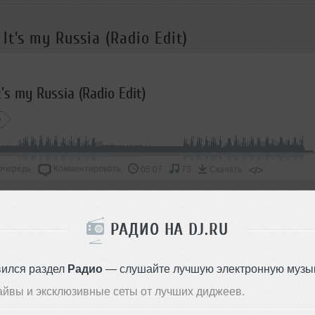
t's my Russia (Radio Edit)
's my Russia (Radio Edit)
e
очередь
Комментировать
</>
05:07
73
Скачать
СКАЖИ ДРУЗЬЯМ
РАДИО НА DJ.RU
вился раздел
Радио
— слушайте лучшую электронную музык
айвы и эксклюзивные сеты от лучших диджеев.