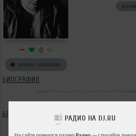
ДОБАВИ
0
ЛИЧНОЕ СООБЩЕНИЕ
БИОГРАФИЯ
Андрей Юстенюк ещё не поделился своей биографие
БЛОГ
РАДИО НА DJ.RU
Нет записей в блоге
На сайте появился раздел
Радио
— слушайте лучшу