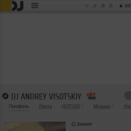
ВХ
DJ ANDREY VISOTSKIY
Профиль
Лента
HOT100
1
Музыка
2
Уп
Диджей