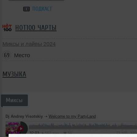
ПОДКАСТ
HOT100 ЧАРТЫ
Миксы и лайвы 2024
69
Место
МУЗЫКА
Миксы
Dj Andrey Visotskiy
➝
Welcome to my PartyLand
32:03
567 раз
56
73 MB, 32