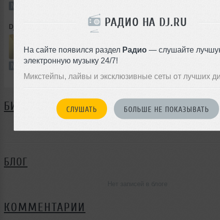
Микс
В плейлист (в 1 плейлисте)
2
РАДИО НА DJ.RU
Dj Andrey Visotskiy
➝
Live set 7.09.2023
На сайте появился раздел
Радио
— слушайте лучшу
49:04
294 раза
19
67 MB, 19
электронную музыку 24/7!
Микс
В плейлист (в 4 плейлистах)
0
Микстейпы, лайвы и эксклюзивные сеты от лучших д
БИОГРАФИЯ
СЛУШАТЬ
БОЛЬШЕ НЕ ПОКАЗЫВАТЬ
Dj Andrey Visotskiy ещё не поделился своей биографие
БЛОГ
Нет записей в блоге
КОММЕНТАРИИ