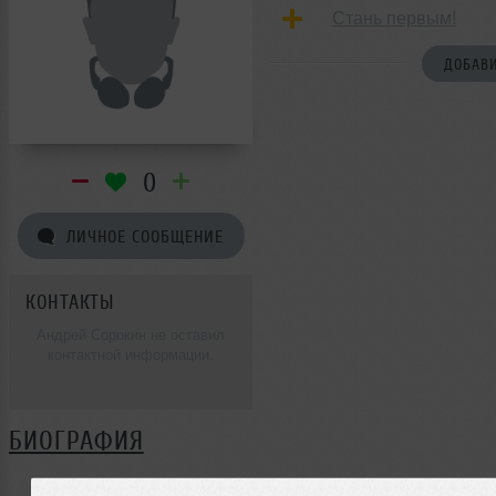
Стань первым!
ДОБАВИ
0
ЛИЧНОЕ СООБЩЕНИЕ
КОНТАКТЫ
Андрей Сорокин не оставил
контактной информации.
БИОГРАФИЯ
Андрей Сорокин ещё не поделился своей биографией