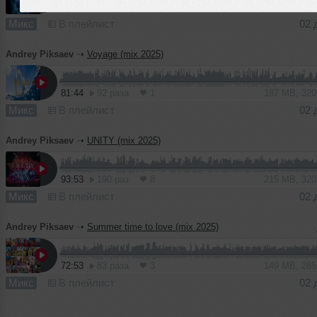
102:29
192 раза
6
235 MB, 32
Микс
В плейлист
02 
Andrey Piksaev
➝
Voyage (mix 2025)
81:44
92 раза
1
187 MB, 32
Микс
В плейлист
02 
Andrey Piksaev
➝
UNITY (mix 2025)
93:53
190 раз
8
215 MB, 32
Микс
В плейлист
02 
Andrey Piksaev
➝
Summer time to love (mix 2025)
72:53
83 раза
3
149 MB, 28
Микс
В плейлист
02 