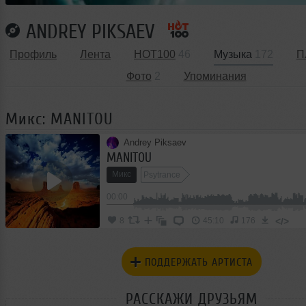
ANDREY PIKSAEV
Профиль
Лента
HOT100
46
Музыка
172
П
Фото
2
Упоминания
Микс: MANITOU
Andrey Piksaev
MANITOU
Микс
Psytrance
00:00
</>
8
45:10
176
ПОДДЕРЖАТЬ АРТИСТА
РАССКАЖИ ДРУЗЬЯМ