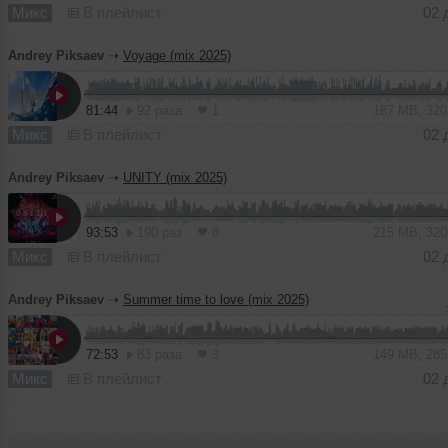
Микс
В плейлист
02 
Andrey Piksaev
➝
Voyage (mix 2025)
81:44
92 раза
1
187 MB, 32
Микс
В плейлист
02 
Andrey Piksaev
➝
UNITY (mix 2025)
93:53
190 раз
8
215 MB, 32
Микс
В плейлист
02 
Andrey Piksaev
➝
Summer time to love (mix 2025)
72:53
83 раза
3
149 MB, 28
Микс
В плейлист
02 