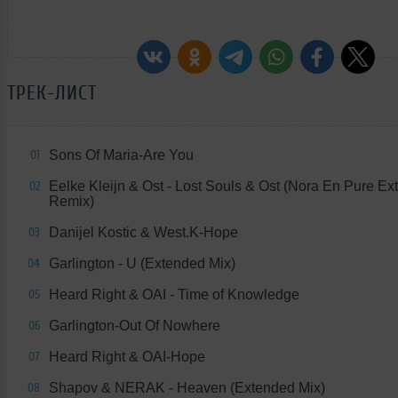
ТРЕК-ЛИСТ
Sons Of Maria-Are You
01
Eelke Kleijn & Ost - Lost Souls & Ost (Nora En Pure E
02
Remix)
Danijel Kostic & West.K-Hope
03
Garlington - U (Extended Mix)
04
Heard Right & OAI - Time of Knowledge
05
Garlington-Out Of Nowhere
06
Heard Right & OAI-Hope
07
Shapov & NERAK - Heaven (Extended Mix)
08