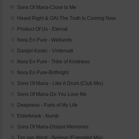
Sons Of Maria-Close to Me
09
Heard Right & OAI-The Truth Is Coming Now
10
Product Of Us - Eternal
11
Nora En Pure - Wetlands
12
Danijel Kostic - Vinternatt
13
Nora En Pure - Tribe of Kindness
14
Nora En Pure-Birthright
15
Sons Of Maria - Like A Drum (Club Mix)
16
Sons Of Maria-Do You Love Me
17
Deepness - Parts of My Life
18
Elderbrook - Numb
19
Sons Of Maria-Distant Memories
20
Tim van Werd - Believe (Extended Mix)
21