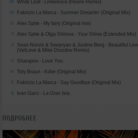
White Leaf - Limerence (Hosini Remix)
08
Fabrizio La Marca - Summer Dreamin' (Original Mix)
09
Alex Spite - My fairy (Original mix)
10
Alex Spite & Olga Shilova - Your Shine (Extended Mix)
11
Sean Norvis & Seepryan & Justine Berg - Beautiful Lov
12
(VetLove & Mike Drozdov Remix)
Sharapov - Love You
13
Toly Braun - Killer (Original Mix)
14
Fabrizio La Marca - Say Goodbye (Original Mix)
15
Ivan Garci - La Gran Isla
16
ПОДРОБНЕЕ