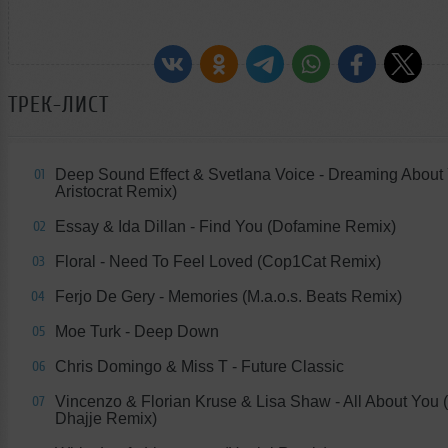
ТРЕК-ЛИСТ
Deep Sound Effect & Svetlana Voice - Dreaming About
01
Aristocrat Remix)
Essay & Ida Dillan - Find You (Dofamine Remix)
02
Floral - Need To Feel Loved (Cop1Cat Remix)
03
Ferjo De Gery - Memories (M.a.o.s. Beats Remix)
04
Moe Turk - Deep Down
05
Chris Domingo & Miss T - Future Classic
06
Vincenzo & Florian Kruse & Lisa Shaw - All About You 
07
Dhajje Remix)