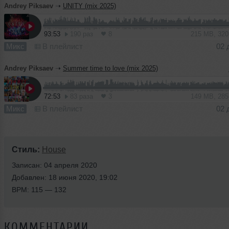
Andrey Piksaev
➝
UNITY (mix 2025)
93:53
190 раз
8
215 MB, 32
Микс
В плейлист
02 
Andrey Piksaev
➝
Summer time to love (mix 2025)
72:53
83 раза
3
149 MB, 28
Микс
В плейлист
02 
Стиль:
House
Записан: 04 апреля 2020
Добавлен: 18 июня 2020, 19:02
BPM: 115 — 132
КОММЕНТАРИИ