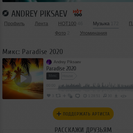
ANDREY PIKSAEV
Профиль
Лента
HOT100
46
Музыка
172
П
Фото
2
Упоминания
Микс: Paradise 2020
Andrey Piksaev
Paradise 2020
Микс
House
00:00
</>
3
1:28:51
30
ПОДДЕРЖАТЬ АРТИСТА
РАССКАЖИ ДРУЗЬЯМ