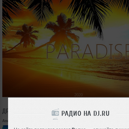
ДРУГИЕ ТРЕКИ
ANDREY PIKSAEV
РАДИО НА DJ.RU
Andrey Piksaev
➝
Meet the sun (mix 2025)