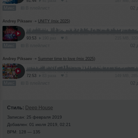
81:44
92 раза
1
187 MB, 32
Микс
В плейлист
02 
Andrey Piksaev
➝
UNITY (mix 2025)
93:53
190 раз
8
215 MB, 32
Микс
В плейлист
02 
Andrey Piksaev
➝
Summer time to love (mix 2025)
72:53
83 раза
3
149 MB, 28
Микс
В плейлист
02 
Стиль:
Deep House
Записан: 25 февраля 2019
Добавлен: 01 июля 2019, 02:21
BPM: 128 — 135