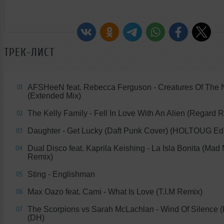
ТРЕК-ЛИСТ
AFSHeeN feat. Rebecca Ferguson - Creatures Of The 
01
(Extended Mix)
The Kelly Family - Fell In Love With An Alien (Regard 
02
Daughter - Get Lucky (Daft Punk Cover) (HOLTOUG Edi
03
Dual Disco feat. Kaprila Keishing - La Isla Bonita (Mad 
04
Remix)
Sting - Englishman
05
Max Oazo feat. Cami - What Is Love (T.I.M Remix)
06
The Scorpions vs Sarah McLachlan - Wind Of Silence (
07
(DH)