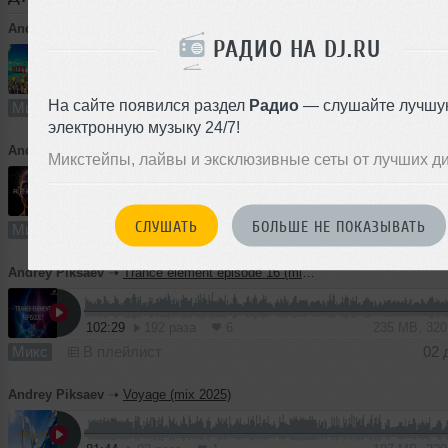
Andrey Piksaev
➝
Meet the sun (mix 2025)
РАДИО НА DJ.RU
59:09
212 раз
8
135 MB, 32
На сайте появился раздел
Радио
— слушайте лучшу
Микс
В плейлист
09 
электронную музыку 24/7!
Andrey Piksaev
➝
REBIRTH (mix 2025)
Микстейпы, лайвы и эксклюзивные сеты от лучших д
73:58
377 раз
14
154 MB, 291
СЛУШАТЬ
БОЛЬШЕ НЕ ПОКАЗЫВАТЬ
Микс
В плейлист
02 
Andrey Piksaev
➝
Trance element episode 16 (mix 2025)
102:29
192 раза
6
235 MB, 32
Микс
В плейлист
02 
Andrey Piksaev
➝
Voyage (mix 2025)