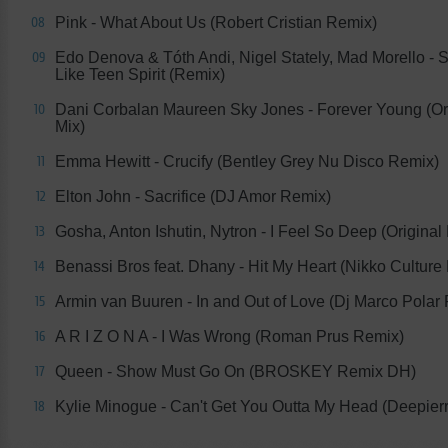
Pink - What About Us (Robert Cristian Remix)
08
Edo Denova & Tóth Andi, Nigel Stately, Mad Morello - 
09
Like Teen Spirit (Remix)
Dani Corbalan Maureen Sky Jones - Forever Young (Or
10
Mix)
Emma Hewitt - Crucify (Bentley Grey Nu Disco Remix)
11
Elton John - Sacrifice (DJ Amor Remix)
12
Gosha, Anton Ishutin, Nytron - I Feel So Deep (Original 
13
Benassi Bros feat. Dhany - Hit My Heart (Nikko Culture
14
Armin van Buuren - In and Out of Love (Dj Marco Polar
15
A R I Z O N A - I Was Wrong (Roman Prus Remix)
16
Queen - Show Must Go On (BROSKEY Remix DH)
17
Kylie Minogue - Can't Get You Outta My Head (Deepier
18