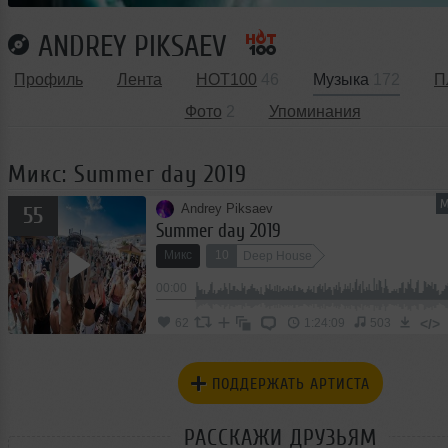
ANDREY PIKSAEV
Профиль
Лента
HOT100
46
Музыка
172
П
Фото
2
Упоминания
Микс: Summer day 2019
М
Andrey Piksaev
55
Summer day 2019
Микс
10
Deep House
00:00
</>
62
1:24:09
503
ПОДДЕРЖАТЬ АРТИСТА
РАССКАЖИ ДРУЗЬЯМ