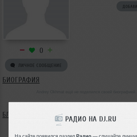
ДОБАВИ
0
ЛИЧНОЕ СООБЩЕНИЕ
БИОГРАФИЯ
Andrey Okhmat ещё не поделился своей биографией
БЛОГ
РАДИО НА DJ.RU
Нет записей в блоге
На сайте появился раздел
Радио
— слушайте лучшу