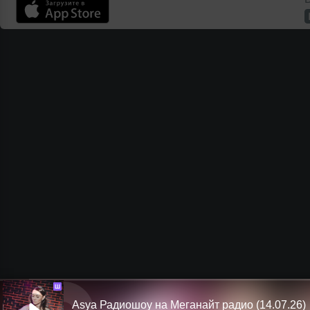
Ш
Asya Радиошоу на Меганайт радио (14.07.26)