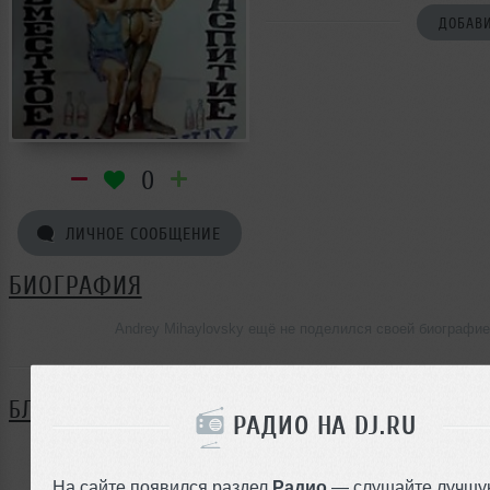
ДОБАВИ
0
ЛИЧНОЕ СООБЩЕНИЕ
БИОГРАФИЯ
Andrey Mihaylovsky ещё не поделился своей биографи
БЛОГ
РАДИО НА DJ.RU
Нет записей в блоге
На сайте появился раздел
Радио
— слушайте лучшу