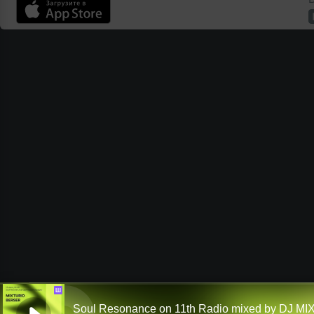
Ш
Soul Resonance on 11th Radio mixed by DJ M