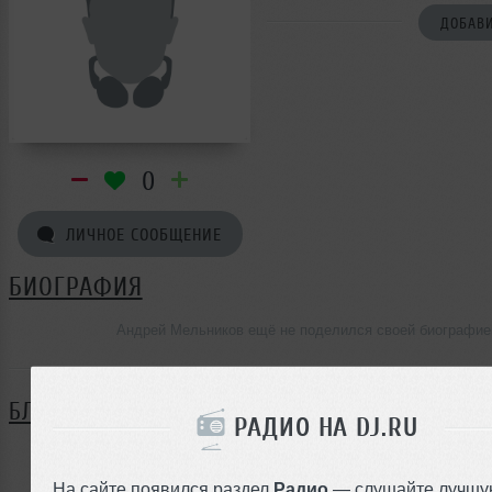
ДОБАВИ
0
ЛИЧНОЕ СООБЩЕНИЕ
БИОГРАФИЯ
Андрей Мельников ещё не поделился своей биографие
БЛОГ
РАДИО НА DJ.RU
Нет записей в блоге
На сайте появился раздел
Радио
— слушайте лучшу