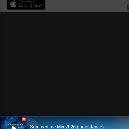
П
Summertime Mix 2026 (indie dance)