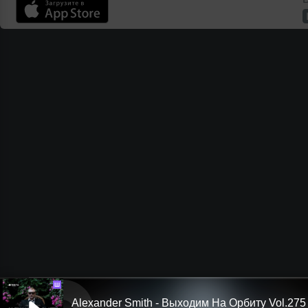
Ш
Alexander Smith - Выходим На Орбиту Vol.275