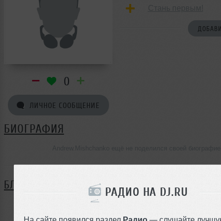
Стань первым!
ДОБАВИ
0
ЛИЧНОЕ СООБЩЕНИЕ
БИОГРАФИЯ
Andrew.Mishchanko ещё не поделился своей биографие
БЛОГ
РАДИО НА DJ.RU
Нет записей в блоге
На сайте появился раздел
Радио
— слушайте лучшу