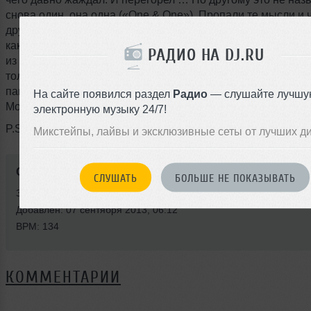
снова один, она одна («One & One»). Пропали те мысли и ч
друг без друга ничего не возможно («Nothing Without Me»)
какое-то здравомыслие, что это уже пройденный этап в жи
РАДИО НА DJ.RU
из них («Sanity»). Они конечно бы могли до конца своих д
только друг другом («Breathe You in»), но предпочли сохра
памяти моменты, которые принадлежали только им двоим 
На сайте появился раздел
Радио
— слушайте лучшу
Moment») …
электронную музыку 24/7!
P.S. Все персонажи вымышлены, любые совпадения случа
Микстейпы, лайвы и эксклюзивные сеты от лучших д
Стили:
Trance
,
Progressive Trance
СЛУШАТЬ
БОЛЬШЕ НЕ ПОКАЗЫВАТЬ
Записан: 06 сентября 2013
Добавлен: 07 сентября 2013, 06:12
BPM: 134
КОММЕНТАРИИ