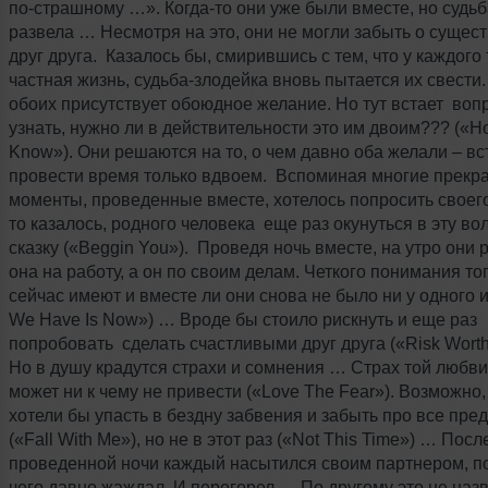
по-страшному …». Когда-то они уже были вместе, но судьб
развела … Несмотря на это, они не могли забыть о сущес
друг друга. Казалось бы, смирившись с тем, что у каждого
частная жизнь, судьба-злодейка вновь пытается их свести
обоих присутствует обоюдное желание. Но тут встает вопр
узнать, нужно ли в действительности это им двоим??? («H
Know»). Они решаются на то, о чем давно оба желали – вс
провести время только вдвоем. Вспоминая многие прекр
моменты, проведенные вместе, хотелось попросить своего,
то казалось, родного человека еще раз окунуться в эту в
сказку («Beggin You»). Проведя ночь вместе, на утро они 
она на работу, а он по своим делам. Четкого понимания тог
сейчас имеют и вместе ли они снова не было ни у одного из
We Have Is Now») … Вроде бы стоило рискнуть и еще раз
попробовать сделать счастливыми друг друга («Risk Worth
Но в душу крадутся страхи и сомнения … Страх той любви
может ни к чему не привести («Love The Fear»). Возможно,
хотели бы упасть в бездну забвения и забыть про все пре
(«Fall With Me»), но не в этот раз («Not This Time») … Посл
проведенной ночи каждый насытился своим партнером, по
чего давно жаждал. И перегорел … По другому это не наз