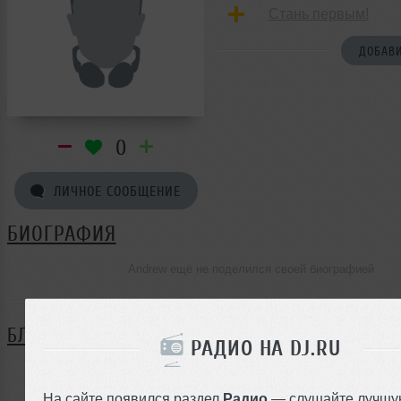
Стань первым!
ДОБАВИ
0
ЛИЧНОЕ СООБЩЕНИЕ
БИОГРАФИЯ
Andrew ещё не поделился своей биографией
БЛОГ
РАДИО НА DJ.RU
Нет записей в блоге
На сайте появился раздел
Радио
— слушайте лучшу