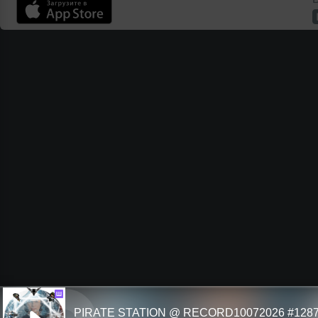
Ш
PIRATE STATION @ RECORD10072026 #128