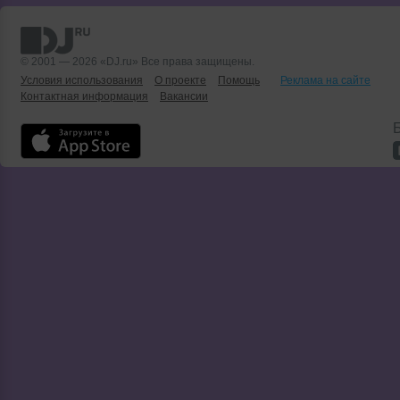
© 2001 — 2026 «DJ.ru» Все права защищены.
Условия использования
О проекте
Помощь
Реклама на сайте
Контактная информация
Вакансии
Б