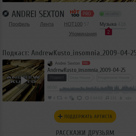
ANDREI SEXTON
на сайте
Профиль
Лента
HOT100
57
Музыка
416
2
Упоминания
Подкаст: AndrewKusto_insomnia_2009-04-2
Andrei Sexton
AndrewKusto_insomnia_2009-04-25
Подкаст
Deep House
Progressive House
00:00
</>
4
1:04:02
131
ПОДДЕРЖАТЬ АРТИСТА
РАССКАЖИ ДРУЗЬЯМ