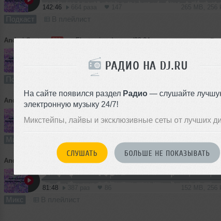
142:46
664 раза
147
265 MB, 256
Подкаст
В плейлист
Andrei Sexton
➝
Electronic odyssey (28.04.2026)
РАДИО НА DJ.RU
126:11
583 раза
123
234 MB, 256
Подкаст
В плейлист
На сайте появился раздел
Радио
— слушайте лучшу
Andrei Sexton
➝
Mix in day (19.04.2026)
электронную музыку 24/7!
Микстейпы, лайвы и эксклюзивные сеты от лучших д
80:46
741 раз
194
150 MB, 256
Микс
В плейлист
СЛУШАТЬ
БОЛЬШЕ НЕ ПОКАЗЫВАТЬ
Andrei Sexton
➝
Electronic odyssey 2000 part.3
81:48
387 раз
86
152 MB, 256
Микс
В плейлист