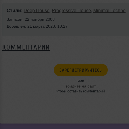
Стили:
Deep House
,
Progressive House
,
Minimal Techno
Записан: 22 ноября 2008
Добавлен: 21 марта 2023, 18:27
КОММЕНТАРИИ
ЗАРЕГИСТРИРУЙТЕСЬ
Или
войдите на сайт
чтобы оставить комментарий