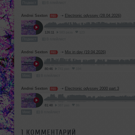
Подкаст
В плейлист
Andrei Sexton
➝
Electronic odyssey (28.04.2026)
126:11
583 раза
123
Подкаст
В плейлист
Andrei Sexton
➝
Mix in day (19.04.2026)
80:46
741 раз
194
Микс
В плейлист
Andrei Sexton
➝
Electronic odyssey 2000 part.3
81:48
387 раз
86
Микс
В плейлист
1 КОММЕНТАРИЙ