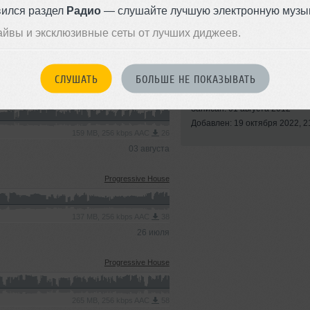
вился раздел
Радио
— слушайте лучшую электронную музык
айвы и эксклюзивные сеты от лучших диджеев.
Стили:
Deep House
,
Progressive House
,
Nu
СЛУШАТЬ
БОЛЬШЕ НЕ ПОКАЗЫВАТЬ
Breaks
Progressive House
Записан: 01 августа 2012
Добавлен: 19 октября 2022, 2
159 MB, 256 kbps AAC
26
03 августа
Progressive House
10 октября 2024, 10:17:
borus87
112233
к 33:35
137 MB, 256 kbps AAC
38
26 июля
Progressive House
265 MB, 256 kbps AAC
58