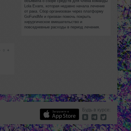
объявила о сборе средств для члена команды
Lola Evans, которая недавно начала лечение
от рака. Сбор организован через платформу
GoFundMe и призван помочь покрыть
хирургическое вмешательство и
повседневные расходы в период лечения.
−
+
0
Будь в курсе: