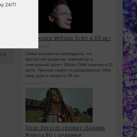
у 24/7!
Скончался William Orbit в 69 лет
сегодня в 12:01
Семья музыканта подтвердила, что
1:14
британский продюсер, композитор и
электронный артист William Orbit скончался 23
июля. Причина смерти не раскрывается; Orbit
умер дома в возрасте 69 лет.
Strut Records готовит сборник
Nigeria 80 с редкими