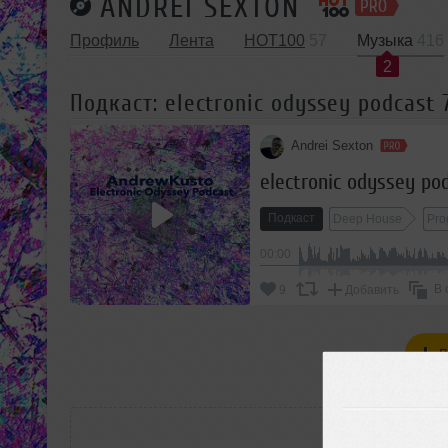
ANDREI SEXTON
Профиль
Лента
HOT100
57
Музыка
416
2
Подкаст: electronic odyssey podcast
Andrei Sexton
electronic odyssey po
Подкаст
Deep House
Pro
00:00
В 
9
Добавить
П
РАС