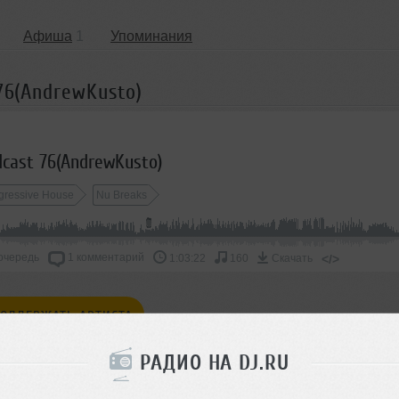
Афиша
1
Упоминания
 76(AndrewKusto)
dcast 76(AndrewKusto)
gressive House
Nu Breaks
очередь
1 комментарий
</>
1:03:22
160
Скачать
ОДДЕРЖАТЬ АРТИСТА
РАДИО НА DJ.RU
СКАЖИ ДРУЗЬЯМ