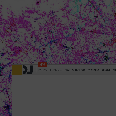
РАДИО
TOP100DJ
ЧАРТЫ HOT100
МУЗЫКА
ЛЮДИ
М