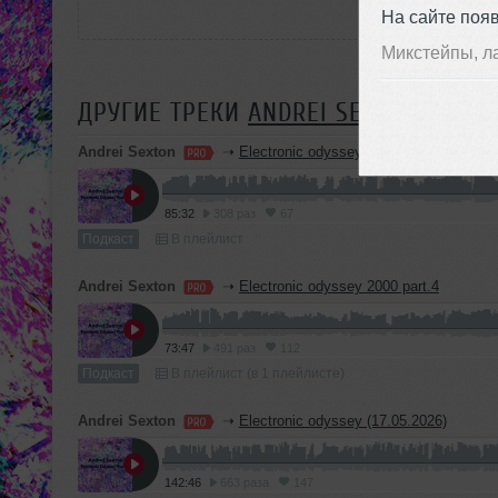
На сайте поя
Микстейпы, л
ДРУГИЕ ТРЕКИ
ANDREI SEXTON
Andrei Sexton
➝
Electronic odyssey 2000 part.5
85:32
308 раз
67
Подкаст
В плейлист
Andrei Sexton
➝
Electronic odyssey 2000 part.4
73:47
491 раз
112
Подкаст
В плейлист (в 1 плейлисте)
Andrei Sexton
➝
Electronic odyssey (17.05.2026)
142:46
663 раза
147