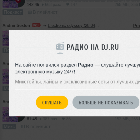
142:46
663 раза
147
265 MB, 256
Подкаст
В плейлист
Andrei Sexton
➝
Electronic odyssey (28.04.2026)
126:11
583 раза
123
234 MB, 256
РАДИО НА DJ.RU
Подкаст
В плейлист
Andrei Sexton
➝
Mix in day (19.04.2026)
На сайте появился раздел
Радио
— слушайте лучшу
электронную музыку 24/7!
80:46
741 раз
194
150 MB, 256
Микстейпы, лайвы и эксклюзивные сеты от лучших д
Микс
В плейлист
Andrei Sexton
➝
Electronic odyssey 2000 part.3
СЛУШАТЬ
БОЛЬШЕ НЕ ПОКАЗЫВАТЬ
81:48
387 раз
86
152 MB, 256
Микс
В плейлист