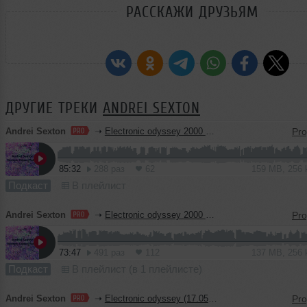
РАССКАЖИ ДРУЗЬЯМ
ДРУГИЕ ТРЕКИ
ANDREI SEXTON
Andrei Sexton
➝
Electronic odyssey 2000 part.5
85:32
288 раз
62
159 MB, 256
Подкаст
В плейлист
Andrei Sexton
➝
Electronic odyssey 2000 part.4
73:47
491 раз
112
137 MB, 256
Подкаст
В плейлист (в 1 плейлисте)
Andrei Sexton
➝
Electronic odyssey (17.05.2026)