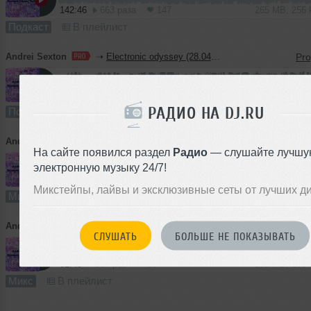
142:46
663 раза
147
265 MB, 256
Подкаст
В плейлист
Andrei Sexton
➝
Electronic odyssey (28.04.2026)
126:11
583 раза
123
234 MB, 256
РАДИО НА DJ.RU
Подкаст
В плейлист
Andrei Sexton
➝
Mix in day (19.04.2026)
На сайте появился раздел
Радио
— слушайте лучшу
электронную музыку 24/7!
80:46
741 раз
194
150 MB, 256
Микстейпы, лайвы и эксклюзивные сеты от лучших д
Микс
В плейлист
Andrei Sexton
➝
Electronic odyssey 2000 part.3
СЛУШАТЬ
БОЛЬШЕ НЕ ПОКАЗЫВАТЬ
81:48
387 раз
86
152 MB, 256
Микс
В плейлист