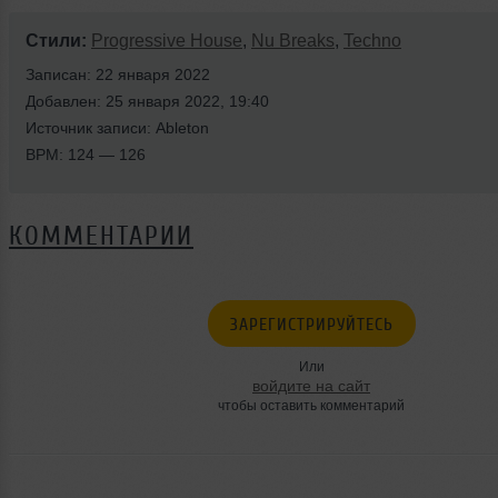
Стили:
Progressive House
,
Nu Breaks
,
Techno
Записан: 22 января 2022
Добавлен: 25 января 2022, 19:40
Источник записи: Ableton
BPM: 124 — 126
КОММЕНТАРИИ
ЗАРЕГИСТРИРУЙТЕСЬ
Или
войдите на сайт
чтобы оставить комментарий