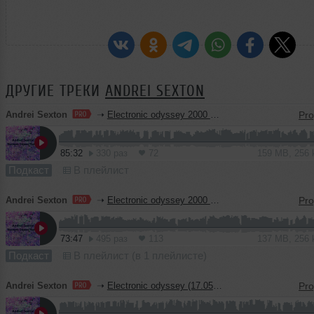
ДРУГИЕ ТРЕКИ
ANDREI SEXTON
Andrei Sexton
➝
Electronic odyssey 2000 part.5
85:32
330 раз
72
159 MB, 256
Подкаст
В плейлист
Andrei Sexton
➝
Electronic odyssey 2000 part.4
73:47
495 раз
113
137 MB, 256
Подкаст
В плейлист (в 1 плейлисте)
Andrei Sexton
➝
Electronic odyssey (17.05.2026)