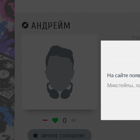
АНДРЕЙМ
Анд
инф
На сайте поя
Микстейпы, л
0
ЛИЧНОЕ СООБЩЕНИЕ