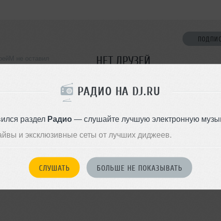
ПОДПИ
НЕТ ДРУЗЕЙ
рейМ не оставил
ормации о себе
Стань первым!
РАДИО НА DJ.RU
ДОБАВИТЬ В ДР
вился раздел
Радио
— слушайте лучшую электронную музык
айвы и эксклюзивные сеты от лучших диджеев.
СЛУШАТЬ
БОЛЬШЕ НЕ ПОКАЗЫВАТЬ