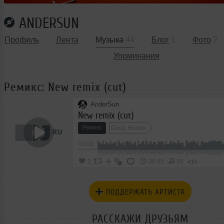
ANDERSUN
Профиль
Лента
Музыка
44
Блог
1
Фото
2
Упоминания
Ремикс: New remix (cut)
AnderSun
New remix (cut)
Ремикс
Deep House
00:00
</>
2
00:45
65
ПОДДЕРЖАТЬ АРТИСТА
РАССКАЖИ ДРУЗЬЯМ