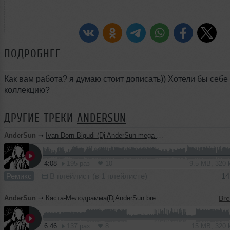
ПОДРОБНЕЕ
Как вам работа? я думаю стоит дописать)) Хотели бы себе
коллекцию?
ДРУГИЕ ТРЕКИ
ANDERSUN
AnderSun
➝
Ivan Dorn-Bigudi (Dj AnderSun mega mashup)
4:08
195 раз
10
9.5 MB, 320
Ремикс
В плейлист (в 1 плейлисте)
14
AnderSun
➝
Каста-Мелодрамма(DjAnderSun break mix LIVE)
6:46
137 раз
8
15 MB, 320