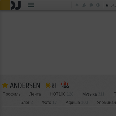
ВХ
ANDERSEN
Профиль
Лента
HOT100
128
Музыка
311
П
Блог
2
Фото
17
Афиша
103
Упоминан