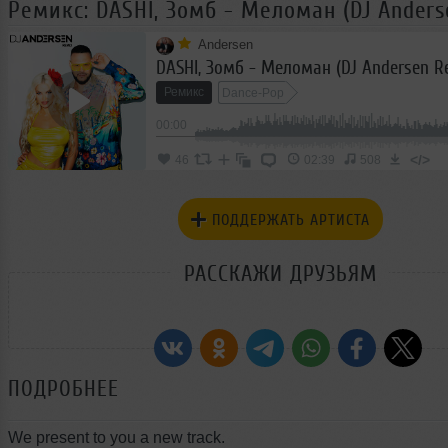
Ремикс: DASHI, Зомб - Меломан (DJ Anders
Andersen
DASHI, Зомб - Меломан (DJ Andersen R
Ремикс
Dance-Pop
00:00
</>
46
02:39
508
ПОДДЕРЖАТЬ АРТИСТА
РАССКАЖИ ДРУЗЬЯМ
ПОДРОБНЕЕ
We present to you a new track.