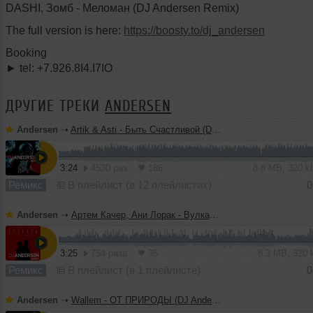
DASHI, Зомб - Меломан (DJ Andersen Remix)
The full version is here:
https://boosty.to/dj_andersen
Booking
► tel: +7.926.8I4.I7IO
ДРУГИЕ ТРЕКИ
ANDERSEN
Andersen
➝
Artik & Asti - Быть Счастливой (DJ Andersen Remix)
3:24
4530 раз
186
8.8 MB, 320 
Ремикс
В плейлист (в 12 плейлистах)
0
Andersen
➝
Артем Качер, Ани Лорак - Вулканы (DJ Andersen Remix)
3:25
754 раза
35
8.3 MB, 320
Ремикс
В плейлист (в 1 плейлисте)
0
Andersen
➝
Wallem - ОТ ПРИРОДЫ (DJ Andersen Remix)