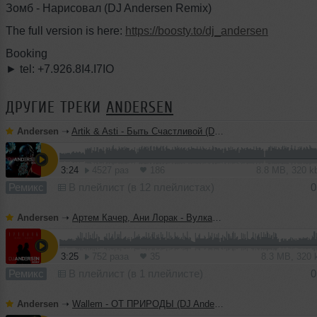
Зомб - Нарисовал (DJ Andersen Remix)
The full version is here:
https://boosty.to/dj_andersen
Booking
► tel: +7.926.8I4.I7IO
ДРУГИЕ ТРЕКИ
ANDERSEN
Andersen
➝
Artik & Asti - Быть Счастливой (DJ Andersen Remix)
3:24
4527 раз
186
8.8 MB, 320 
Ремикс
В плейлист (в 12 плейлистах)
0
Andersen
➝
Артем Качер, Ани Лорак - Вулканы (DJ Andersen Remix)
3:25
752 раза
35
8.3 MB, 320
Ремикс
В плейлист (в 1 плейлисте)
0
Andersen
➝
Wallem - ОТ ПРИРОДЫ (DJ Andersen Remix)