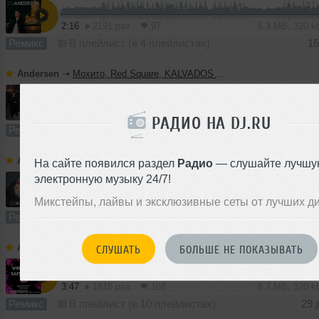
2:16
2191 раз
97
6.3 MB, 320 
Ремикс
В плейлист (в 4 плейлистах)
16
Andersen
➝
Мохито, Red Square, KALVADOS - Долгая зима (DJ Andersen Remix)
2:43
602 раза
37
7.7 MB, 320
РАДИО НА DJ.RU
Ремикс
В плейлист (в 1 плейлисте)
16
Andersen
➝
Клава Кока & Лёша Свик - По знакомым улицам (DJ Andersen Remix)
На сайте появился раздел
Радио
— слушайте лучшу
электронную музыку 24/7!
2:49
3798 раз
159
6.5 MB, 320 
Микстейпы, лайвы и эксклюзивные сеты от лучших д
Ремикс
В плейлист (в 3 плейлистах)
29 
Andersen
➝
Михаил Шуфутинский feat Artik & Asti - Зима холода (DJ Andersen Remix)
СЛУШАТЬ
БОЛЬШЕ НЕ ПОКАЗЫВАТЬ
3:47
1818 раз
168
8.7 MB, 320 
Ремикс
В плейлист (в 10 плейлистах)
29 