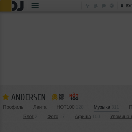
ВХ
ANDERSEN
Профиль
Лента
HOT100
128
Музыка
311
П
Блог
2
Фото
17
Афиша
103
Упоминан