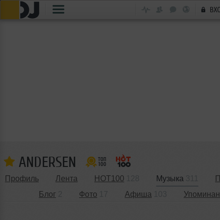
ВХ
ANDERSEN
Профиль
Лента
HOT100
128
Музыка
311
П
Блог
2
Фото
17
Афиша
103
Упоминан