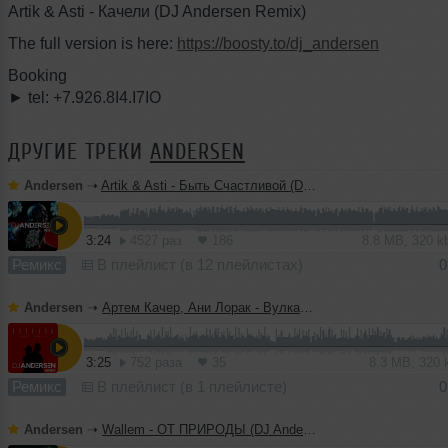
Artik & Asti - Качели (DJ Andersen Remix)
The full version is here:
https://boosty.to/dj_andersen
Booking
► tel: +7.926.8I4.I7IO
ДРУГИЕ ТРЕКИ
ANDERSEN
Andersen
➝
Artik & Asti - Быть Счастливой (DJ Andersen Remix)
3:24
4527 раз
186
8.8 MB, 320 
Ремикс
В плейлист (в 12 плейлистах)
0
Andersen
➝
Артем Качер, Ани Лорак - Вулканы (DJ Andersen Remix)
3:25
752 раза
35
8.3 MB, 320
Ремикс
В плейлист (в 1 плейлисте)
0
Andersen
➝
Wallem - ОТ ПРИРОДЫ (DJ Andersen Remix)