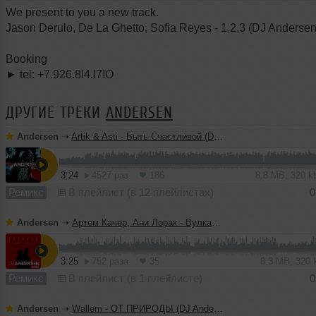
We present to you a new track.
Jason Derulo, De La Ghetto, Sofia Reyes - 1,2,3 (DJ Anderse
Booking
► tel: +7.926.8I4.I7IO
ДРУГИЕ ТРЕКИ
ANDERSEN
Andersen
➝
Artik & Asti - Быть Счастливой (DJ Andersen Remix)
3:24
4527 раз
186
8.8 MB, 320 
Ремикс
В плейлист (в 12 плейлистах)
0
Andersen
➝
Артем Качер, Ани Лорак - Вулканы (DJ Andersen Remix)
3:25
752 раза
35
8.3 MB, 320
Ремикс
В плейлист (в 1 плейлисте)
0
Andersen
➝
Wallem - ОТ ПРИРОДЫ (DJ Andersen Remix)