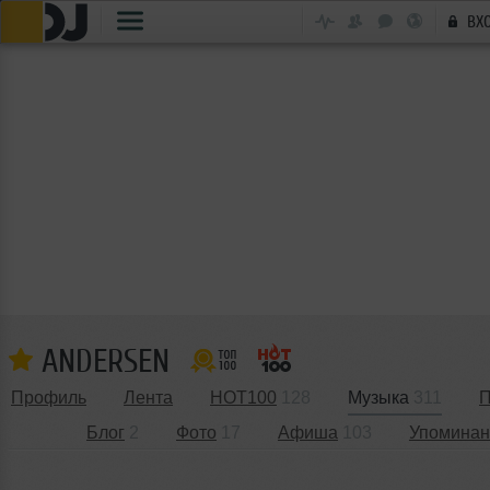
ВХ
ANDERSEN
Профиль
Лента
HOT100
128
Музыка
311
П
Блог
2
Фото
17
Афиша
103
Упоминан