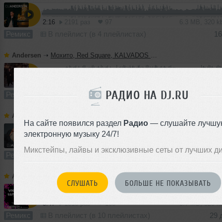
2:16
2191 раз
97
6.3 MB, 320 
Ремикс
В плейлист (в 4 плейлистах)
16
Andersen
➝
Мохито, Red Square, KALVADOS - Долгая зима (DJ Andersen Remix)
2:43
602 раза
37
7.7 MB, 320
РАДИО НА DJ.RU
Ремикс
В плейлист (в 1 плейлисте)
16
Andersen
➝
Клава Кока & Лёша Свик - По знакомым улицам (DJ Andersen Remix)
На сайте появился раздел
Радио
— слушайте лучшу
электронную музыку 24/7!
2:49
3798 раз
159
6.5 MB, 320 
Микстейпы, лайвы и эксклюзивные сеты от лучших д
Ремикс
В плейлист (в 3 плейлистах)
29 
Andersen
➝
Михаил Шуфутинский feat Artik & Asti - Зима холода (DJ Andersen Remix)
СЛУШАТЬ
БОЛЬШЕ НЕ ПОКАЗЫВАТЬ
3:47
1818 раз
168
8.7 MB, 320 
Ремикс
В плейлист (в 10 плейлистах)
29 