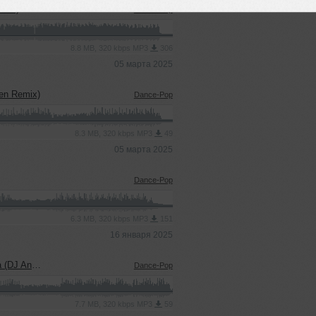
emix)
Dance-Pop
8.8 MB, 320 kbps MP3
306
05 марта 2025
en Remix)
Dance-Pop
8.3 MB, 320 kbps MP3
49
05 марта 2025
Dance-Pop
6.3 MB, 320 kbps MP3
151
16 января 2025
en Remix)
Dance-Pop
7.7 MB, 320 kbps MP3
59