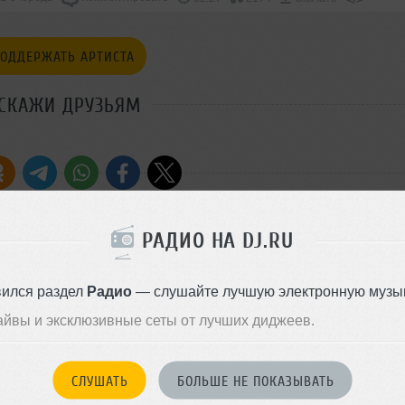
ОДДЕРЖАТЬ АРТИСТА
СКАЖИ ДРУЗЬЯМ
РАДИО НА DJ.RU
Стиль:
Dance-Pop
n New Year Remix)
вился раздел
Радио
— слушайте лучшую электронную музык
Записан: 29 декабря 2022
Добавлен: 29 декабря 2022, 2
айвы и эксклюзивные сеты от лучших диджеев.
BPM: 124
СЛУШАТЬ
БОЛЬШЕ НЕ ПОКАЗЫВАТЬ