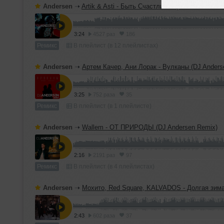
Andersen
➝
Artik & Asti - Быть Счастливой (DJ Andersen R
3:24
4527 раз
186
Ремикс
В плейлист (в 12 плейлистах)
Andersen
➝
Артем Качер, Ани Лорак - Вулканы (DJ Anders
3:25
752 раза
35
Ремикс
В плейлист (в 1 плейлисте)
Andersen
➝
Wallem - ОТ ПРИРОДЫ (DJ Andersen Remix)
2:16
2191 раз
97
Ремикс
В плейлист (в 4 плейлистах)
Andersen
➝
Мохито, Red Square, KALVADOS - Долгая зима (DJ Anders
2:43
602 раза
37