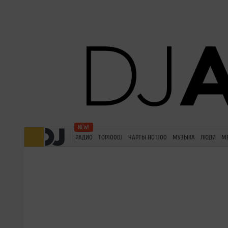
РАДИО
TOP100DJ
ЧАРТЫ HOT100
МУЗЫКА
ЛЮДИ
М