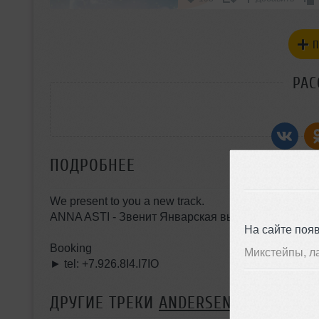
П
РАС
ПОДРОБНЕЕ
We present to you a new track.
ANNA ASTI - Звенит Январская вьюга (DJ Anderse
На сайте поя
Booking
Микстейпы, л
► tel: +7.926.8I4.I7IO
ДРУГИЕ ТРЕКИ
ANDERSEN