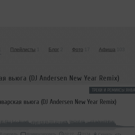
1
Плейлисты
1
Блог
2
Фото
17
Афиша
103
ая вьюга (DJ Andersen New Year Remix)
ТРЕКИ И РЕМИКСЫ ЯНВА
нварская вьюга (DJ Andersen New Year Remix)
В очередь
Комментировать
</>
02:27
2174
Скачать