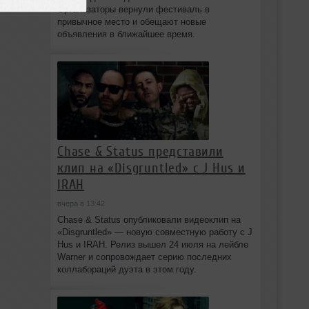
Организаторы вернули фестиваль в
привычное место и обещают новые
объявления в ближайшее время.
Chase & Status представили
клип на «Disgruntled» с J Hus и
IRAH
вчера в 13:42
Chase & Status опубликовали видеоклип на
«Disgruntled» — новую совместную работу с J
Hus и IRAH. Релиз вышел 24 июля на лейбле
Warner и сопровождает серию последних
коллабораций дуэта в этом году.