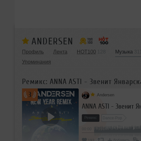
ANDERSEN
Профиль
Лента
HOT100
128
Музыка
31
Упоминания
Ремикс: ANNA ASTI - Звенит Январск
3
Andersen
ANNA ASTI - Звенит Я
Ремикс
Dance-Pop
00:00
193
Добавить