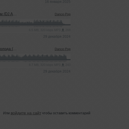
16 января 2025
en Remix)
Dance-Pop
6.5 MB, 320 kbps MP3
268
29 декабря 2024
sen Remix)
Dance-Pop
8.7 MB, 320 kbps MP3
243
29 декабря 2024
войдите на сайт
Или
чтобы оставить комментарий