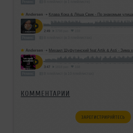
Ремикс
В плейлист (в 1 плейлисте)
Andersen
➝
Клава Кока & Лёша Свик - По знакомым улицам (DJ Anders
2:49
3798 раз
159
Ремикс
В плейлист (в 3 плейлистах)
Andersen
➝
Михаил Шуфутинский feat Artik & Asti - Зима холода (DJ Ander
3:47
1818 раз
168
Ремикс
В плейлист (в 10 плейлистах)
КОММЕНТАРИИ
ЗАРЕГИСТРИРУЙТЕСЬ