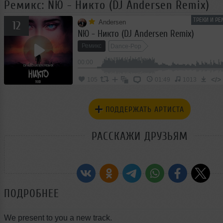
Ремикс: NЮ - Никто (DJ Andersen Remix)
ТРЕКИ И РЕ
Andersen
12
NЮ - Никто (DJ Andersen Remix)
Ремикс
Dance-Pop
00:00
</>
105
01:49
1013
ПОДДЕРЖАТЬ АРТИСТА
РАССКАЖИ ДРУЗЬЯМ
ПОДРОБНЕЕ
We present to you a new track.