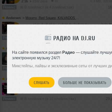
2:16
2192 раза
97
6.3 MB, 320 
Ремикс
В плейлист (в 4 плейлистах)
16
Andersen
➝
Мохито, Red Square, KALVADOS - Долгая зима (DJ Andersen Remix)
2:43
603 раза
37
7.7 MB, 320
РАДИО НА DJ.RU
Ремикс
В плейлист (в 1 плейлисте)
16
Andersen
➝
Клава Кока & Лёша Свик - По знакомым улицам (DJ Andersen Remix)
На сайте появился раздел
Радио
— слушайте лучшу
электронную музыку 24/7!
2:49
3799 раз
159
6.5 MB, 320 
Микстейпы, лайвы и эксклюзивные сеты от лучших д
Ремикс
В плейлист (в 3 плейлистах)
29 
Andersen
➝
Михаил Шуфутинский feat Artik & Asti - Зима холода (DJ Andersen Remix)
СЛУШАТЬ
БОЛЬШЕ НЕ ПОКАЗЫВАТЬ
3:47
1819 раз
168
8.7 MB, 320 
Ремикс
В плейлист (в 10 плейлистах)
29 