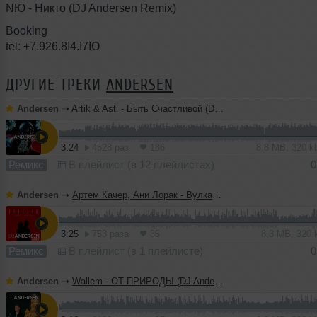
NЮ - Никто (DJ Andersen Remix)
Booking
tel: +7.926.8I4.I7IO
ДРУГИЕ ТРЕКИ
ANDERSEN
Andersen
➝
Artik & Asti - Быть Счастливой (DJ Andersen Remix)
3:24
4528 раз
186
8.8 MB, 320 
Ремикс
В плейлист (в 12 плейлистах)
0
Andersen
➝
Артем Качер, Ани Лорак - Вулканы (DJ Andersen Remix)
3:25
753 раза
35
8.3 MB, 320
Ремикс
В плейлист (в 1 плейлисте)
0
Andersen
➝
Wallem - ОТ ПРИРОДЫ (DJ Andersen Remix)