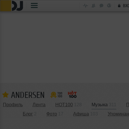
ВХ
ANDERSEN
Профиль
Лента
HOT100
128
Музыка
311
П
Блог
2
Фото
17
Афиша
103
Упоминан