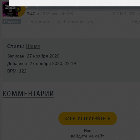
3:47
1818 раз
168
8.7 MB, 320 
Ремикс
В плейлист (в 10 плейлистах)
29 
Стиль:
House
Записан: 27 ноября 2020
Добавлен: 27 ноября 2020, 22:19
BPM: 122
КОММЕНТАРИИ
ЗАРЕГИСТРИРУЙТЕСЬ
Или
войдите на сайт