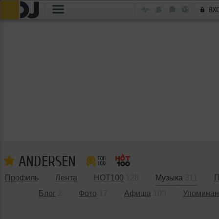
ВХ
ANDERSEN
Профиль
Лента
HOT100
128
Музыка
311
П
Блог
2
Фото
17
Афиша
103
Упоминан