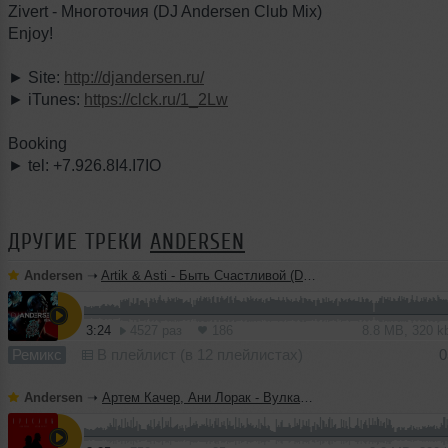
Zivert - Многоточия (DJ Andersen Club Mix)
Enjoy!
► Site:
http://djandersen.ru/
► iTunes:
https://clck.ru/1_2Lw
Booking
► tel: +7.926.8I4.I7IO
ДРУГИЕ ТРЕКИ
ANDERSEN
Andersen
➝
Artik & Asti - Быть Счастливой (DJ Andersen Remix)
3:24
4527 раз
186
8.8 MB, 320 
Ремикс
В плейлист (в 12 плейлистах)
0
Andersen
➝
Артем Качер, Ани Лорак - Вулканы (DJ Andersen Remix)