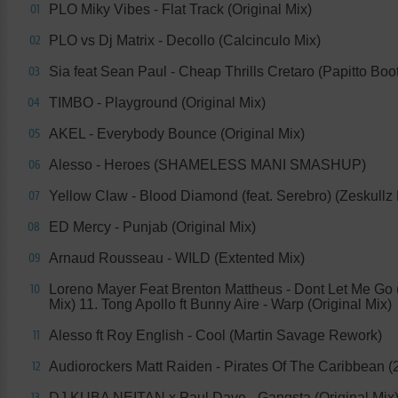
PLO Miky Vibes - Flat Track (Original Mix)
01
PLO vs Dj Matrix - Decollo (Calcinculo Mix)
02
Sia feat Sean Paul - Cheap Thrills Cretaro (Papitto Bo
03
TIMBO - Playground (Original Mix)
04
AKEL - Everybody Bounce (Original Mix)
05
Alesso - Heroes (SHAMELESS MANI SMASHUP)
06
Yellow Claw - Blood Diamond (feat. Serebro) (Zeskullz
07
ED Mercy - Punjab (Original Mix)
08
Arnaud Rousseau - WILD (Extented Mix)
09
Loreno Mayer Feat Brenton Mattheus - Dont Let Me Go (
10
Mix) 11. Tong Apollo ft Bunny Aire - Warp (Original Mix)
Alesso ft Roy English - Cool (Martin Savage Rework)
11
Audiorockers Matt Raiden - Pirates Of The Caribbean (
12
DJ KUBA NEITAN x Paul Dave - Gangsta (Original Mix
13