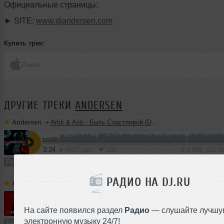
Официальные страницы:
► SITE:
www.djandersen.com
Купить трек:
ДРУГИЕ ТРЕКИ
ANDERSEN
Andersen
➝
Artik & Asti - Быть Счастливой (DJ Andersen Remix)
3:24
4527 раз
186
8.8 MB, 320 
Ремикс
В плейлист (в 12 плейлистах)
0
РАДИО НА DJ.RU
Andersen
➝
Артем Качер, Ани Лорак - Вулканы (DJ Andersen Remix)
На сайте появился раздел
Радио
— слушайте лучшу
3:25
752 раза
35
8.3 MB, 320
электронную музыку 24/7!
Ремикс
В плейлист (в 1 плейлисте)
0