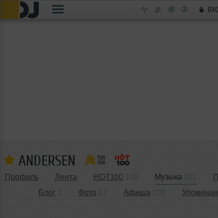
ВХ
ANDERSEN
Профиль
Лента
HOT100
128
Музыка
311
П
Блог
2
Фото
17
Афиша
103
Упоминан