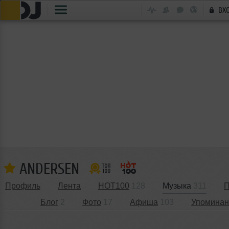
ВХ
ANDERSEN
Профиль
Лента
HOT100
128
Музыка
311
П
Блог
2
Фото
17
Афиша
103
Упоминан