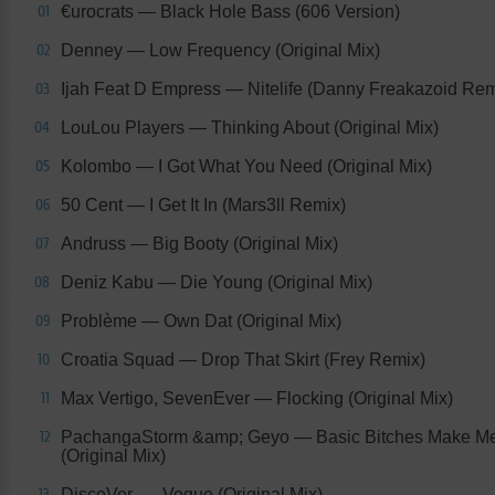
€urocrats
— Black Hole Bass (606 Version)
01
Denney
— Low Frequency (Original Mix)
02
Ijah Feat D Empress
— Nitelife (Danny Freakazoid Rem
03
LouLou Players
— Thinking About (Original Mix)
04
Kolombo
— I Got What You Need (Original Mix)
05
50 Cent
— I Get It In (Mars3ll Remix)
06
Andruss
— Big Booty (Original Mix)
07
Deniz Kabu
— Die Young (Original Mix)
08
Problème
— Own Dat (Original Mix)
09
Croatia Squad
— Drop That Skirt (Frey Remix)
10
Max Vertigo, SevenEver
— Flocking (Original Mix)
11
PachangaStorm &amp; Geyo
— Basic Bitches Make M
12
(Original Mix)
DiscoVer.
— Vogue (Original Mix)
13