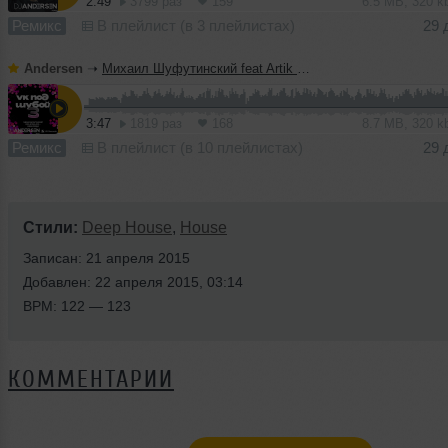
2:49
3799 раз
159
6.5 MB, 320 
Ремикс
В плейлист (в 3 плейлистах)
29 
Andersen
➝
Михаил Шуфутинский feat Artik & Asti - Зима холода (DJ Andersen Remix)
3:47
1819 раз
168
8.7 MB, 320 
Ремикс
В плейлист (в 10 плейлистах)
29 
Стили:
Deep House
,
House
Записан: 21 апреля 2015
Добавлен: 22 апреля 2015, 03:14
BPM: 122 — 123
КОММЕНТАРИИ