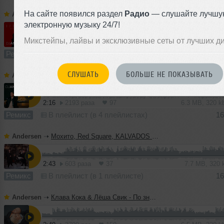
На сайте появился раздел
Радио
— слушайте лучшу
Andersen
➝
Артем Качер, Ани Лорак - Вулканы (DJ Andersen Remix)
электронную музыку 24/7!
Микстейпы, лайвы и эксклюзивные сеты от лучших д
3:25
754 раза
35
8.3 MB, 320
Ремикс
В плейлист (в 1 плейлисте)
0
СЛУШАТЬ
БОЛЬШЕ НЕ ПОКАЗЫВАТЬ
Andersen
➝
Wallem - ОТ ПРИРОДЫ (DJ Andersen Remix)
2:16
2193 раза
97
6.3 MB, 320 
Ремикс
В плейлист (в 4 плейлистах)
16
Andersen
➝
Мохито, Red Square, KALVADOS - Долгая зима (DJ Andersen Remix)
2:43
603 раза
37
7.7 MB, 320
Ремикс
В плейлист (в 1 плейлисте)
16
Andersen
➝
Клава Кока & Лёша Свик - По знакомым улицам (DJ Andersen Remix)