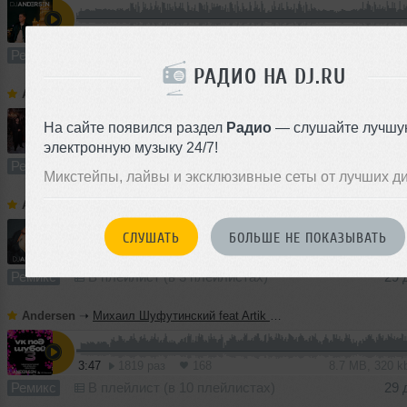
2:16
2193 раза
97
6.3 MB, 320 
Ремикс
В плейлист (в 4 плейлистах)
16
РАДИО НА DJ.RU
Andersen
➝
Мохито, Red Square, KALVADOS - Долгая зима (DJ Andersen Remix)
На сайте появился раздел
Радио
— слушайте лучшу
2:43
603 раза
37
7.7 MB, 320
электронную музыку 24/7!
Ремикс
В плейлист (в 1 плейлисте)
16
Микстейпы, лайвы и эксклюзивные сеты от лучших д
Andersen
➝
Клава Кока & Лёша Свик - По знакомым улицам (DJ Andersen Remix)
СЛУШАТЬ
БОЛЬШЕ НЕ ПОКАЗЫВАТЬ
2:49
3799 раз
159
6.5 MB, 320 
Ремикс
В плейлист (в 3 плейлистах)
29 
Andersen
➝
Михаил Шуфутинский feat Artik & Asti - Зима холода (DJ Andersen Remix)
3:47
1819 раз
168
8.7 MB, 320 
Ремикс
В плейлист (в 10 плейлистах)
29 