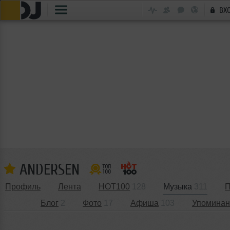
ВХ
ANDERSEN
Профиль
Лента
HOT100
128
Музыка
311
П
Блог
2
Фото
17
Афиша
103
Упоминан