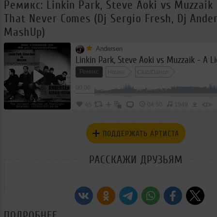
Ремикс: Linkin Park, Steve Aoki vs Muzzaik 
That Never Comes (Dj Sergio Fresh, Dj Ande
MashUp)
Andersen
Ремикс
House
Club/Dance
00:00
</>
45
04:50
1949
ПОДДЕРЖАТЬ АРТИСТА
РАССКАЖИ ДРУЗЬЯМ
ПОДРОБНЕЕ