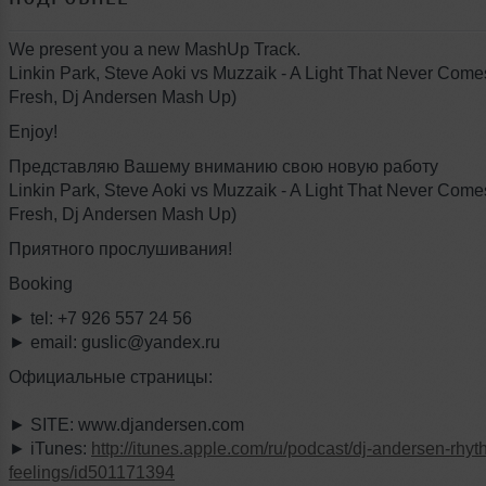
We present you a new MashUp Track.
Linkin Park, Steve Aoki vs Muzzaik - A Light That Never Come
Fresh, Dj Andersen Mash Up)
Enjoy!
Представляю Вашему вниманию свою новую работу
Linkin Park, Steve Aoki vs Muzzaik - A Light That Never Come
Fresh, Dj Andersen Mash Up)
Приятного прослушивания!
Booking
► tel: +7 926 557 24 56
► email: guslic@yandex.ru
Официальные страницы:
► SITE: www.djandersen.com
► iTunes:
http://itunes.apple.com/ru/podcast/dj-andersen-rhyt
feelings/id501171394