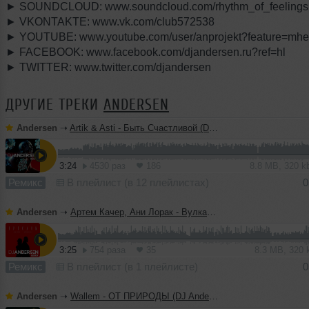
► SOUNDCLOUD: www.soundcloud.com/rhythm_of_feelings
► VKONTAKTE: www.vk.com/club572538
► YOUTUBE: www.youtube.com/user/anprojekt?feature=mh
► FACEBOOK: www.facebook.com/djandersen.ru?ref=hl
► TWITTER: www.twitter.com/djandersen
ДРУГИЕ ТРЕКИ
ANDERSEN
Andersen
➝
Artik & Asti - Быть Счастливой (DJ Andersen Remix)
3:24
4530 раз
186
8.8 MB, 320 
Ремикс
В плейлист (в 12 плейлистах)
0
Andersen
➝
Артем Качер, Ани Лорак - Вулканы (DJ Andersen Remix)
3:25
754 раза
35
8.3 MB, 320
Ремикс
В плейлист (в 1 плейлисте)
0
Andersen
➝
Wallem - ОТ ПРИРОДЫ (DJ Andersen Remix)